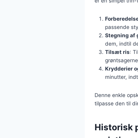
er en simpel trin-
Forberedelse
passende sty
Stegning af 
dem, indtil d
Tilsæt ris
: T
grøntsagerne
Krydderier o
minutter, indt
Denne enkle opskr
tilpasse den til d
Historisk 