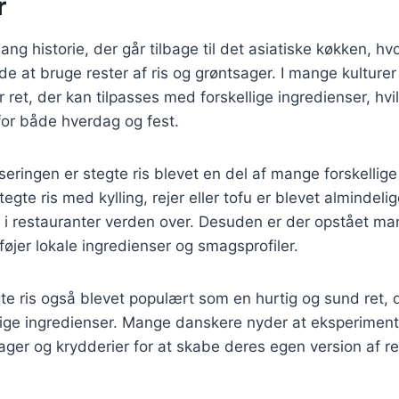
r
lang historie, der går tilbage til det asiatiske køkken, hv
 at bruge rester af ris og grøntsager. I mange kulturer 
ret, der kan tilpasses med forskellige ingredienser, hvil
for både hverdag og fest.
iseringen er stegte ris blevet en del af mange forskellig
egte ris med kylling, rejer eller tofu er blevet almindeli
 i restauranter verden over. Desuden er der opstået ma
ilføjer lokale ingredienser og smagsprofiler.
te ris også blevet populært som en hurtig og sund ret, 
lige ingredienser. Mange danskere nyder at eksperimen
sager og krydderier for at skabe deres egen version af re