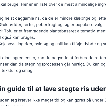
skal bruge. Her er en liste over de mest almindelige ingr
ug helst daggamle ris, da de er mindre klæbrige og lette
 Gulerødder, ærter, peberfrugt og løg er populære valg.
d
: Tofu er et fremragende plantebaseret alternativ, mens 
d også kan bruges.
Sojasovs, ingefær, hvidløg og chili kan tilføje dybde og 
 dine ingredienser, kan du begynde at forberede retten. 
enser klar, da stegningsprocessen går hurtigt. Du kan og
ra tekstur og smag.
rin guide til at lave stegte ris ud
s uden æg kræver ikke meget tid og kan gøres på under 