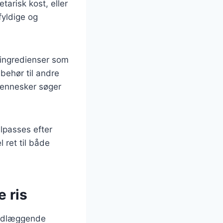
tarisk kost, eller
fyldige og
 ingredienser som
behør til andre
 mennesker søger
ilpasses efter
 ret til både
e ris
undlæggende