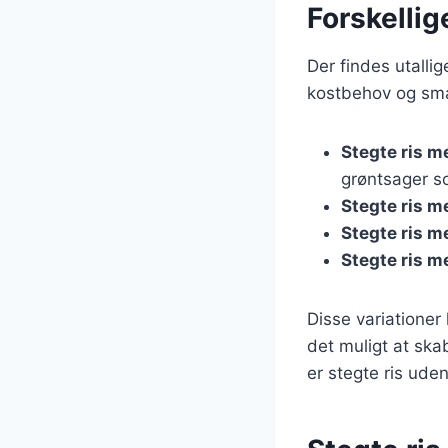
Forskellig
Der findes utallig
kostbehov og sma
Stegte ris m
grøntsager s
Stegte ris m
Stegte ris m
Stegte ris 
Disse variationer 
det muligt at ska
er stegte ris uden