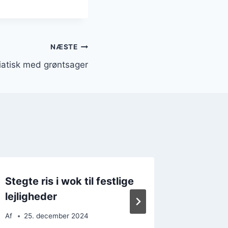
NÆSTE
siatisk med grøntsager
Stegte ris i wok til festlige
Stegte
lejligheder
og tan
Af
25. december 2024
Af
25. 