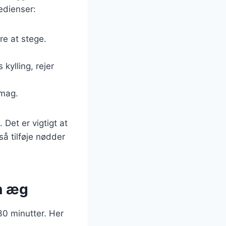
edienser:
re at stege.
kylling, rejer
smag.
Det er vigtigt at
så tilføje nødder
en æg
30 minutter. Her