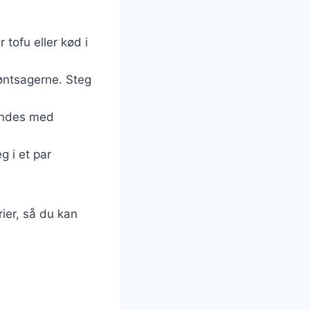
tofu eller kød i
røntsagerne. Steg
landes med
g i et par
ier, så du kan