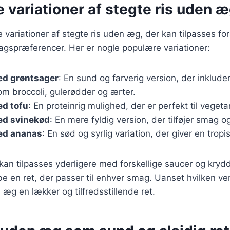
e variationer af stegte ris uden 
e variationer af stegte ris uden æg, der kan tilpasses for
gspræferencer. Her er nogle populære variationer:
ed grøntsager
: En sund og farverig version, der inklud
om broccoli, gulerødder og ærter.
ed tofu
: En proteinrig mulighed, der er perfekt til veget
ed svinekød
: En mere fyldig version, der tilføjer smag og 
med ananas
: En sød og syrlig variation, der giver en trop
kan tilpasses yderligere med forskellige saucer og krydde
be en ret, der passer til enhver smag. Uanset hvilken ve
 æg en lækker og tilfredsstillende ret.