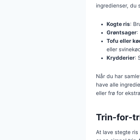
ingredienser, du 
Kogte ris
: Br
Grøntsager
:
Tofu eller kø
eller svinekø
Krydderier
: 
Når du har samlet
have alle ingredi
eller frø for ekst
Trin-for-t
At lave stegte ri