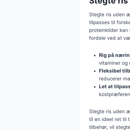
Stegte ris
Stegte ris uden 
tilpasses til fors
proteinkilder kan
fordele ved at væ
Rig på nærin
vitaminer og 
Fleksibel ti
reducerer ma
Let at tilpas
kostpræferen
Stegte ris uden æ
til en ideel ret 
tilbehør, vil steg