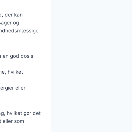
d, der kan
tsager og
 sundhedsmæssige
du en god dosis
e, hvilket
rgier eller
g, hvilket gør det
t eller som