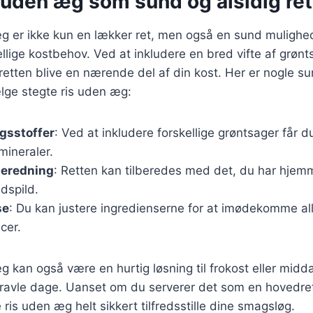
 uden æg som sund og alsidig ret
æg er ikke kun en lækker ret, men også en sund mulighe
kellige kostbehov. Ved at inkludere en bred vifte af grøn
 retten blive en nærende del af din kost. Her er nogle
lge stegte ris uden æg:
gsstoffer
: Ved at inkludere forskellige grøntsager får 
mineraler.
lberedning
: Retten kan tilberedes med det, du har hjemm
dspild.
se
: Du kan justere ingredienserne for at imødekomme alle
cer.
g kan også være en hurtig løsning til frokost eller midda
til travle dage. Uanset om du serverer det som en hovedre
te ris uden æg helt sikkert tilfredsstille dine smagsløg.