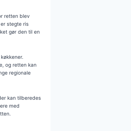
or retten blev
er stegte ris
ket gør den til en
e køkkener.
ge, og retten kan
nge regionale
der kan tilberedes
tere med
tten.