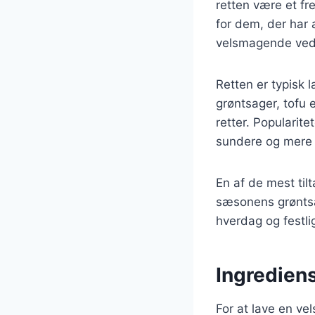
retten være et fr
for dem, der har 
velsmagende ved 
Retten er typisk 
grøntsager, tofu 
retter. Popularit
sundere og mere 
En af de mest til
sæsonens grøntsag
hverdag og festlig
Ingrediens
For at lave en v