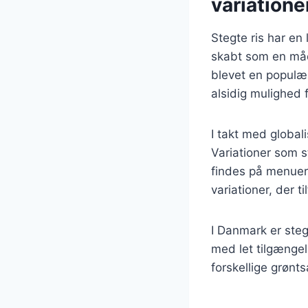
variatione
Stegte ris har en 
skabt som en måde
blevet en populær 
alsidig mulighed 
I takt med global
Variationer som st
findes på menuer
variationer, der t
I Danmark er steg
med let tilgænge
forskellige grønt