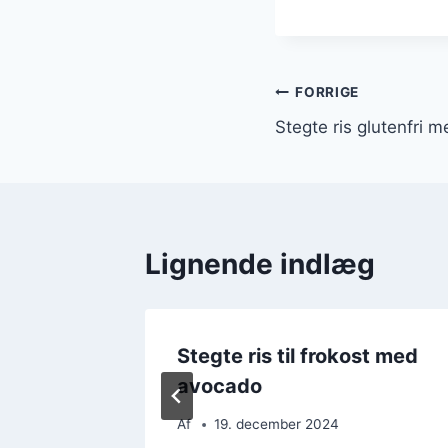
Indlægsnavi
FORRIGE
Stegte ris glutenfri 
Lignende indlæg
frokost
Stegte ris til frokost med
avocado
Af
19. december 2024