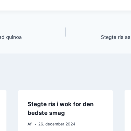
gation
med quinoa
Stegte ris a
Stegte ris i wok for den
bedste smag
Af
26. december 2024