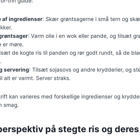
for-trin guide:
 af ingredienser
: Skær grøntsagerne i små tern og skær 
kker.
grøntsager
: Varm olie i en wok eller pande, og tilsæt g
e er møre.
ilsæt de kogte ris til panden og rør godt rundt, så de b
.
g servering
: Tilsæt sojasovs og andre krydderier, og ste
il alt er varmt. Server straks.
ift kan varieres med forskellige ingredienser og krydder
in smag.
perspektiv på stegte ris og deres