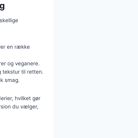
æg
skellige
erer en række
arer og veganere.
tekstur til retten.
isk smag.
rier, hvilket gør
rsion du vælger,