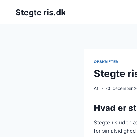
Fortsæt
Stegte ris.dk
til
indhold
OPSKRIFTER
Stegte r
Af
23. december 
Hvad er st
Stegte ris uden æ
for sin alsidighe