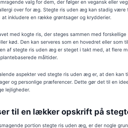
emragende valg for dem, der følger en vegansk eller vege
allergi over for æg. Stegte ris uden æg kan stadig være 
at inkludere en række grøntsager og krydderier.
lavet med kogte ris, der steges sammen med forskellige
eller kød. Den kan serveres som en hovedret eller som til
eten af stegte ris uden æg er steget i takt med, at flere
plantebaserede måltider.
talende aspekter ved stegte ris uden æg er, at den kan t
er og personlige præferencer. Dette gør det til en ideel
e lejligheder.
er til en lækker opskrift på stegt
elsmagende portion stegte ris uden æg, er der nogle gr