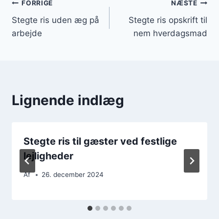
Indlægsnavigation
FORRIGE
NÆSTE
Stegte ris uden æg på
Stegte ris opskrift til
arbejde
nem hverdagsmad
Lignende indlæg
Stegte ris til gæster ved festlige
lejligheder
Af
26. december 2024