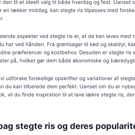
ør den til et ideelt valg til både hverdag og fest. Uanse
ler en lækker middag, kan stegte ris tilpasses med forske
r.
talende aspekter ved stegte ris er, at de kan laves med
du har ved hånden. Fra grøntsager til kød og skaldyr, k
il dine præferencer og kostbehov. Desuden er stegte ris
ster på, hvilket gør dem både økonomiske og bæredygt
l vi udforske forskellige opskrifter og variationer af stegt
rdan du kan tilberede dem perfekt. Uanset om du er nybe
ok, vil du finde inspiration til at lave lækre stegte ris, de
bag stegte ris og deres popularit