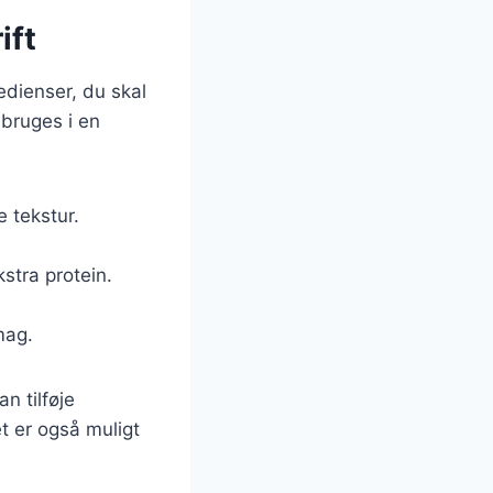
ift
edienser, du skal
 bruges i en
 tekstur.
kstra protein.
mag.
n tilføje
et er også muligt