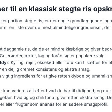
er til en klassisk stegte ris opskr
kker portion stegte ris, er der nogle grundlæggende ingr
r er en liste over de mest almindelige ingredienser, der
st daggamle ris, da de er mindre klæbrige og giver bedre
 Gulerødder, ærter, løg og forårsløg er populære valg.
aldyr
: Kylling, rejer, oksekød eller tofu kan tilsættes for e
r en dejlig cremet konsistens og ekstra smag.
n vigtig ingrediens for at give retten dybde og umami-s
 kan varieres alt efter hvad du har til rådighed, og du ka
gefær, hvidløg og chili for at give retten ekstra smag. D
er eller frugter som ananas for en sødere smagsprofil.