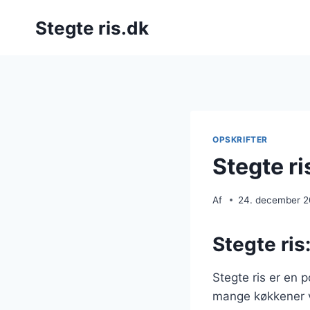
Fortsæt
Stegte ris.dk
til
indhold
OPSKRIFTER
Stegte ri
Af
24. december 
Stegte ris:
Stegte ris er en 
mange køkkener v