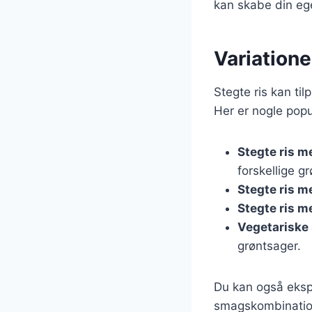
kan skabe din ege
Variatione
Stegte ris kan ti
Her er nogle popu
Stegte ris m
forskellige g
Stegte ris m
Stegte ris m
Vegetariske 
grøntsager.
Du kan også ekspe
smagskombinatione