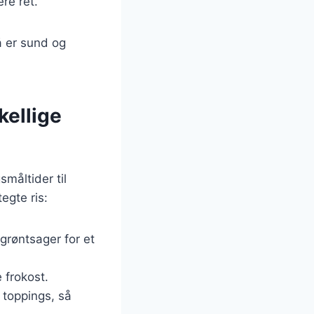
ere ret.
å er sund og
skellige
småltider til
egte ris:
grøntsager for et
 frokost.
e toppings, så