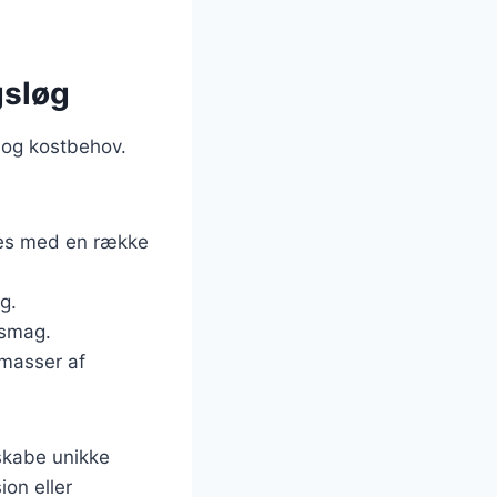
gsløg
 og kostbehov.
aves med en række
ag.
 smag.
 masser af
skabe unikke
ion eller