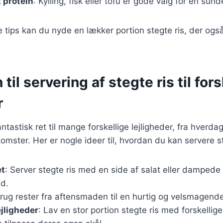
 protein
: Kylling, fisk eller tofu er gode valg for en sund
e tips kan du nyde en lækker portion stegte ris, der ogs
 til servering af stegte ris til for
r
antastisk ret til mange forskellige lejligheder, fra hverdag
mster. Her er nogle ideer til, hvordan du kan servere st
et
: Server stegte ris med en side af salat eller dampede 
id.
Brug rester fra aftensmaden til en hurtig og velsmagende
lejligheder
: Lav en stor portion stegte ris med forskellig