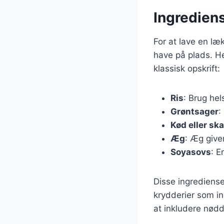
Ingrediens
For at lave en læ
have på plads. He
klassisk opskrift:
Ris
: Brug hel
Grøntsager
:
Kød eller sk
Æg
: Æg give
Soyasovs
: E
Disse ingredienser
krydderier som in
at inkludere nødd