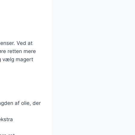
ienser. Ved at
øre retten mere
og vælg magert
gden af olie, der
ekstra