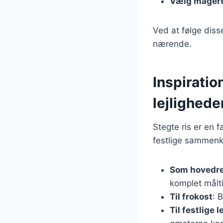
Vælg magert
Ved at følge diss
nærende.
Inspiration
lejlighede
Stegte ris er en f
festlige sammenko
Som hovedr
komplet målt
Til frokost
: 
Til festlige 