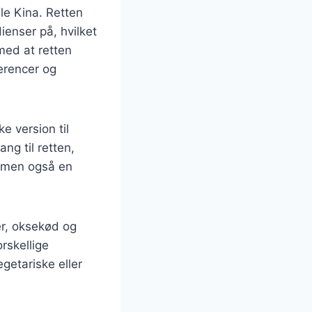
mle Kina. Retten
ienser på, hvilket
 med at retten
ferencer og
ke version til
ng til retten,
t, men også en
er, oksekød og
rskellige
getariske eller