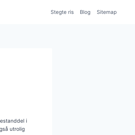
Stegte ris
Blog
Sitemap
bestanddel i
så utrolig