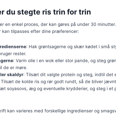
 du stegte ris trin for trin
s er en enkel proces, der kan gøres på under 30 minutter
r kan tilpasses efter dine præferencer:
gredienserne
: Hak grøntsagerne og skær kødet i små sty
bruger rester.
agerne
: Varm olie i en wok eller stor pande, og steg grø
il de er møre.
ler skaldyr
: Tilsæt dit valgte protein og steg, indtil de
: Tilsæt de kolde ris og rør godt rundt, så de bliver jævnt
lsæt soyasovs, æg og eventuelle krydderier, og steg i et p
ft kan varieres med forskellige ingredienser og smagsv