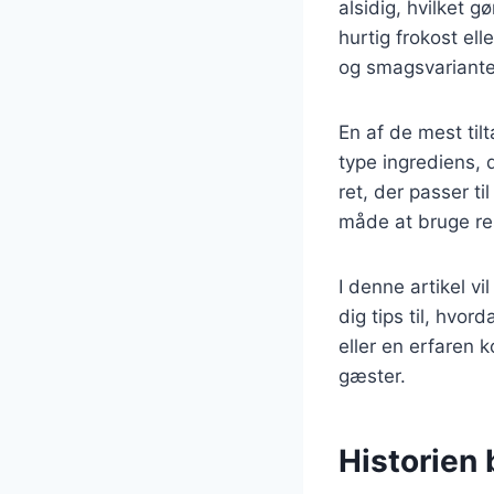
alsidig, hvilket g
hurtig frokost el
og smagsvariante
En af de mest til
type ingrediens, 
ret, der passer t
måde at bruge re
I denne artikel vi
dig tips til, hvo
eller en erfaren k
gæster.
Historien 