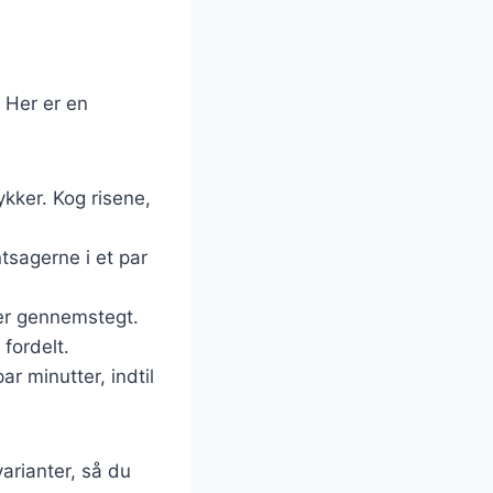
. Her er en
kker. Kog risene,
ntsagerne i et par
t er gennemstegt.
 fordelt.
ar minutter, indtil
arianter, så du