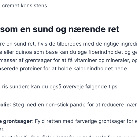
 cremet konsistens.
s som en sund og nærende ret
re en sund ret, hvis de tilberedes med de rigtige ingred
s eller quinoa som base kan du øge fiberindholdet og g
asser af grøntsager for at få vitaminer og mineraler, 
aserede proteiner for at holde kalorieindholdet nede.
e ris sundere kan du også overveje følgende tips:
olie
: Steg med en non-stick pande for at reducere mæn
re grøntsager
: Fyld retten med farverige grøntsager for 
r.