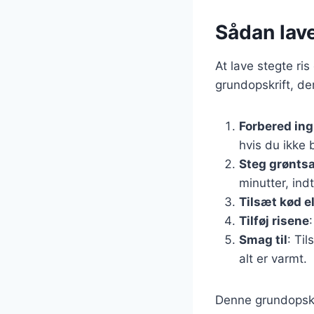
Sådan laver
At lave stegte ri
grundopskrift, de
Forbered in
hvis du ikke 
Steg grønts
minutter, indt
Tilsæt kød el
Tilføj risene
Smag til
: Ti
alt er varmt.
Denne grundopskri