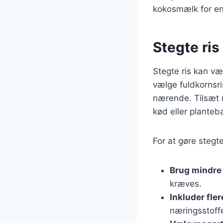
kokosmælk for en
Stegte ri
Stegte ris kan væ
vælge fuldkornsri
nærende. Tilsæt m
kød eller planteb
For at gøre stegt
Brug mindre 
kræves.
Inkluder fle
næringsstoffe