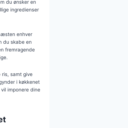
t om du ønsker en
llige ingredienser
 næsten enhver
an du skabe en
 en fremragende
ige.
e ris, samt give
gynder i køkkenet
r vil imponere dine
et