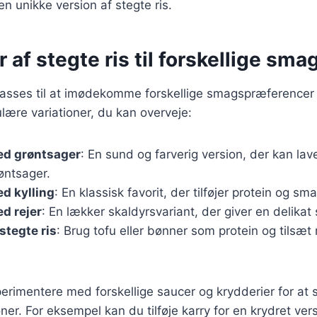
n unikke version af stegte ris.
r af stegte ris til forskellige sma
lpasses til at imødekomme forskellige smagspræferencer
lære variationer, du kan overveje:
ed grøntsager
: En sund og farverig version, der kan l
røntsager.
ed kylling
: En klassisk favorit, der tilføjer protein og sm
ed rejer
: En lækker skaldyrsvariant, der giver en delikat
stegte ris
: Brug tofu eller bønner som protein og tilsæt
rimentere med forskellige saucer og krydderier for at 
r. For eksempel kan du tilføje karry for en krydret vers