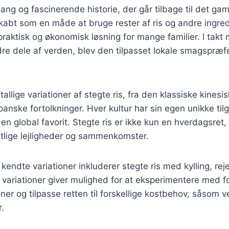
lang og fascinerende historie, der går tilbage til det ga
skabt som en måde at bruge rester af ris og andre ingred
 praktisk og økonomisk løsning for mange familier. I takt
ndre dele af verden, blev den tilpasset lokale smagspræ
tallige variationer af stegte ris, fra den klassiske kinesis
anske fortolkninger. Hver kultur har sin egen unikke tilga
l en global favorit. Stegte ris er ikke kun en hverdagsre
estlige lejligheder og sammenkomster.
kendte variationer inkluderer stegte ris med kylling, rej
 variationer giver mulighed for at eksperimentere med fo
r og tilpasse retten til forskellige kostbehov, såsom ve
r.