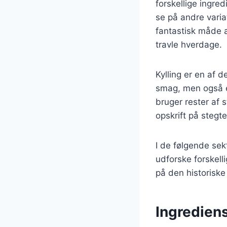
forskellige ingred
se på andre varia
fantastisk måde at
travle hverdage.
Kylling er en af d
smag, men også e
bruger rester af s
opskrift på stegte 
I de følgende sekt
udforske forskelli
på den historiske
Ingrediens