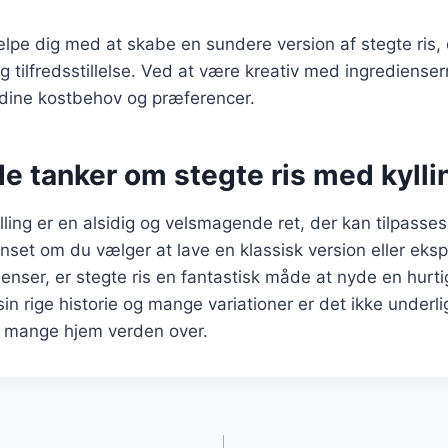
ælpe dig med at skabe en sundere version af stegte ris, 
 tilfredsstillelse. Ved at være kreativ med ingrediense
il dine kostbehov og præferencer.
e tanker om stegte ris med kylli
lling er en alsidig og velsmagende ret, der kan tilpasses
nset om du vælger at lave en klassisk version eller ek
dienser, er stegte ris en fantastisk måde at nyde en hurt
 rige historie og mange variationer er det ikke underligt
 i mange hjem verden over.
gation