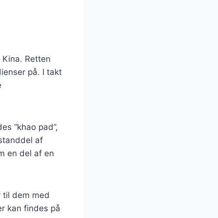
e Kina. Retten
enser på. I takt
e
des “khao pad”,
estanddel af
m en del af en
er til dem med
der kan findes på