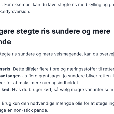
er. For eksempel kan du lave stegte ris med kylling og gr
 skaldyrsversion.
t gøre stegte ris sundere og mere
nde
stegte ris sundere og mere velsmagende, kan du overvej
nsris
: Dette tilføjer flere fibre og næringsstoffer til rette
grøntsager
: Jo flere grøntsager, jo sundere bliver retten.
ver for at maksimere næringsindholdet.
 kød
: Hvis du bruger kød, så vælg magre varianter som 
: Brug kun den nødvendige mængde olie for at stege in
ruge en non-stick pande.