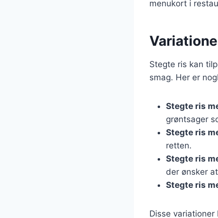
menukort i restau
Variatione
Stegte ris kan ti
smag. Her er nogl
Stegte ris m
grøntsager s
Stegte ris m
retten.
Stegte ris m
der ønsker a
Stegte ris 
Disse variatione