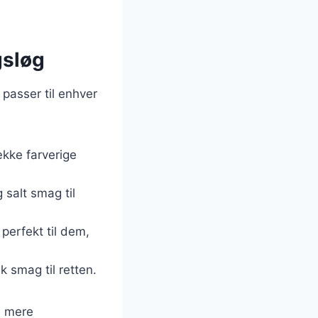
gsløg
passer til enhver
ække farverige
 salt smag til
 perfekt til dem,
sk smag til retten.
u mere