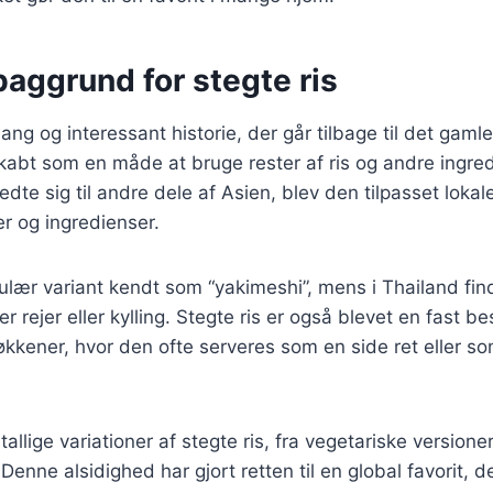
baggrund for stegte ris
lang og interessant historie, der går tilbage til det gaml
skabt som en måde at bruge rester af ris og andre ingredi
dte sig til andre dele af Asien, blev den tilpasset lokal
 og ingredienser.
ulær variant kendt som “yakimeshi”, mens i Thailand fin
r rejer eller kylling. Stegte ris er også blevet en fast b
kkener, hvor den ofte serveres som en side ret eller so
tallige variationer af stegte ris, fra vegetariske version
 Denne alsidighed har gjort retten til en global favorit, 