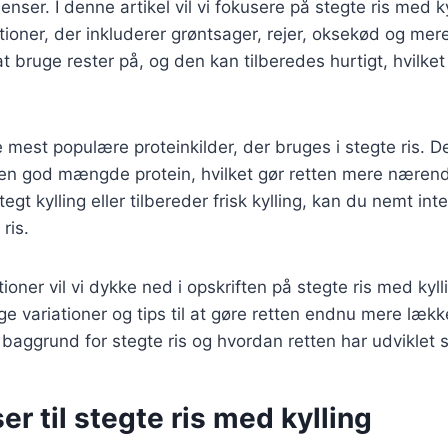
ienser. I denne artikel vil vi fokusere på stegte ris med 
tioner, der inkluderer grøntsager, rejer, oksekød og mere
 bruge rester på, og den kan tilberedes hurtigt, hvilket 
e mest populære proteinkilder, der bruges i stegte ris. De
n god mængde protein, hvilket gør retten mere næren
tegt kylling eller tilbereder frisk kylling, kan du nemt int
ris.
ioner vil vi dykke ned i opskriften på stegte ris med kyl
ge variationer og tips til at gøre retten endnu mere lække
 baggrund for stegte ris og hvordan retten har udviklet si
er til stegte ris med kylling