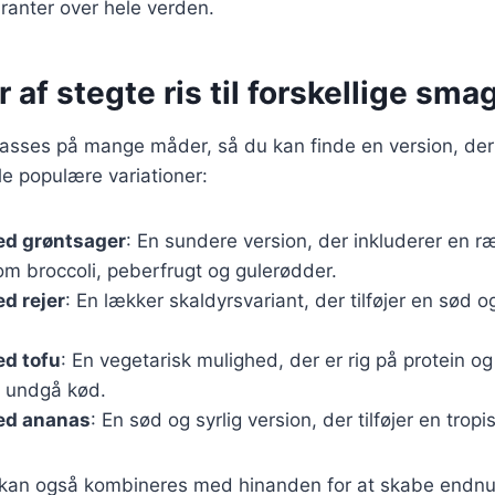
ranter over hele verden.
r af stegte ris til forskellige sma
lpasses på mange måder, så du kan finde en version, der 
e populære variationer:
ed grøntsager
: En sundere version, der inkluderer en r
om broccoli, peberfrugt og gulerødder.
ed rejer
: En lækker skaldyrsvariant, der tilføjer en sød og
ed tofu
: En vegetarisk mulighed, der er rig på protein og
t undgå kød.
med ananas
: En sød og syrlig version, der tilføjer en tropi
r kan også kombineres med hinanden for at skabe endn