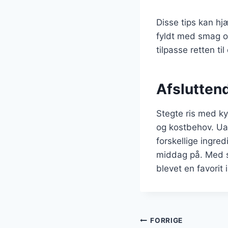
Disse tips kan hj
fyldt med smag og
tilpasse retten t
Afsluttend
Stegte ris med ky
og kostbehov. Ua
forskellige ingre
middag på. Med sin
blevet en favorit
Indlægsnavi
FORRIGE