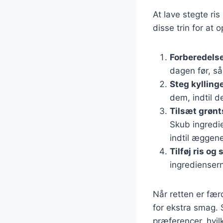
At lave stegte ri
disse trin for at 
Forberedelse
dagen før, så
Steg kylling
dem, indtil 
Tilsæt grøn
Skub ingredie
indtil æggene
Tilføj ris og
ingrediensern
Når retten er fær
for ekstra smag. 
præferencer, hvilk