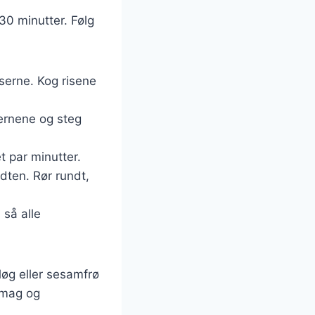
30 minutter. Følg
nserne. Kog risene
ternene og steg
t par minutter.
dten. Rør rundt,
 så alle
løg eller sesamfrø
 smag og