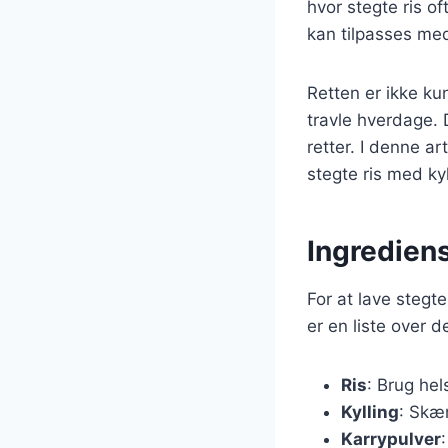
hvor stegte ris o
kan tilpasses med 
Retten er ikke ku
travle hverdage. 
retter. I denne ar
stegte ris med kyl
Ingrediens
For at lave stegt
er en liste over 
Ris
: Brug hel
Kylling
: Skær
Karrypulver