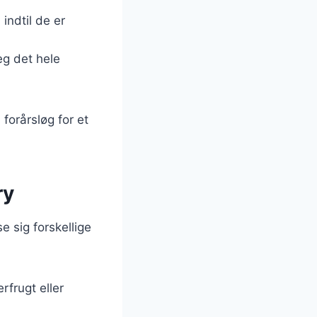
 indtil de er
eg det hele
forårsløg for et
ry
e sig forskellige
rfrugt eller