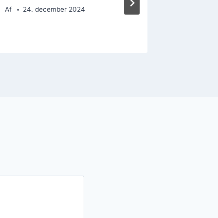
Af
24. december 2024
Af
19. 