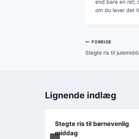
end bare en ret;
om du laver det ti
Indlægsnavi
FORRIGE
Stegte ris til julem
Lignende indlæg
ing og
Stegte ris til børnevenlig
middag