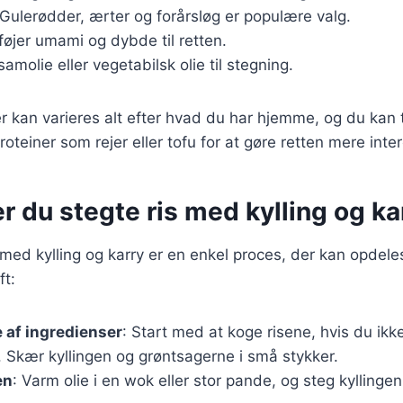
 Gulerødder, ærter og forårsløg er populære valg.
lføjer umami og dybde til retten.
samolie eller vegetabilsk olie til stegning.
r kan varieres alt efter hvad du har hjemme, og du kan t
roteiner som rejer eller tofu for at gøre retten mere inte
r du stegte ris med kylling og ka
 med kylling og karry er en enkel proces, der kan opdeles 
ft:
 af ingredienser
: Start med at koge risene, hvis du ikk
 Skær kyllingen og grøntsagerne i små stykker.
en
: Varm olie i en wok eller stor pande, og steg kyllingen,