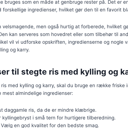
fte bruges som en måde at genbruge rester på. Det er en 
forskellige ingredienser, hvilket gør den til en favorit 
n velsmagende, men også hurtig at forberede, hvilket gør
Den kan serveres som hovedret eller som tilbehør til and
tikel vil vi udforske opskriften, ingredienserne og nogle v
ling og karry.
er til stegte ris med kylling og k
e ris med kylling og karry, skal du bruge en række friske 
de mest almindelige ingredienser:
st daggamle ris, da de er mindre klæbrige.
 kyllingebryst i små tern for hurtigere tilberedning.
: Vælg en god kvalitet for den bedste smag.