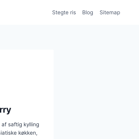
Stegte ris
Blog
Sitemap
rry
f saftig kylling
iatiske køkken,