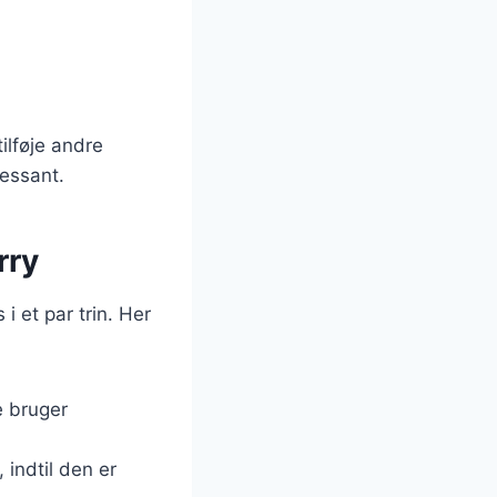
ilføje andre
ressant.
rry
i et par trin. Her
e bruger
 indtil den er