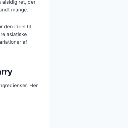
alsidig ret, der
blandt mange.
 den ideel til
re asiatiske
ariationer af
arry
ingredienser. Her