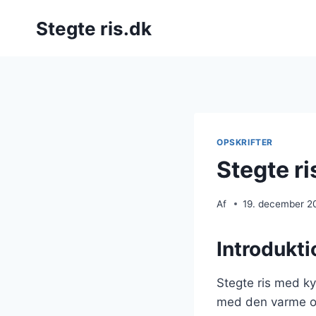
Fortsæt
Stegte ris.dk
til
indhold
OPSKRIFTER
Stegte ri
Af
19. december 2
Introdukti
Stegte ris med ky
med den varme og