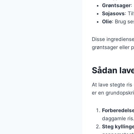
Grøntsager
:
Sojasovs
: Ti
Olie
: Brug se
Disse ingrediense
grøntsager eller p
Sådan lave
At lave stegte ris
er en grundopskri
Forberedelse
daggamle ris.
Steg kylling