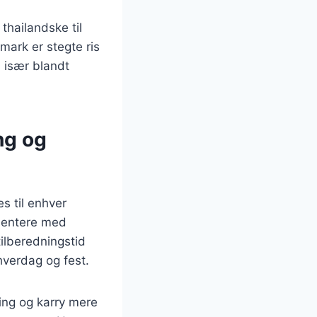
 thailandske til
nmark er stegte ris
 især blandt
ng og
es til enhver
imentere med
tilberedningstid
 hverdag og fest.
ling og karry mere