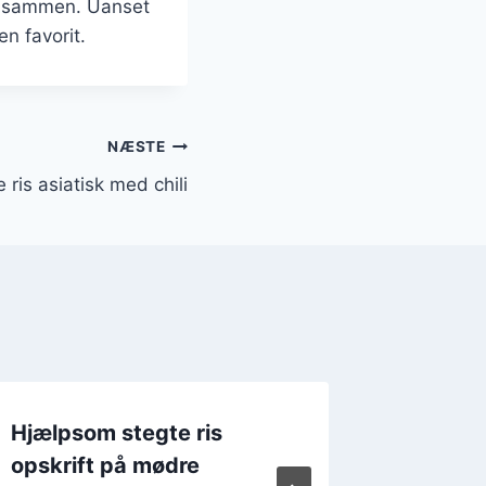
er sammen. Uanset
en favorit.
NÆSTE
 ris asiatisk med chili
Hjælpsom stegte ris
Stegte 
opskrift på mødre
hvidløg