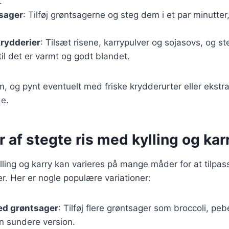
.
tsager
: Tilføj grøntsagerne og steg dem i et par minutter,
 krydderier
: Tilsæt risene, karrypulver og sojasovs, og st
l det er varmt og godt blandet.
m, og pynt eventuelt med friske krydderurter eller ekstra 
de.
r af stegte ris med kylling og kar
lling og karry kan varieres på mange måder for at tilpass
. Her er nogle populære variationer:
ed grøntsager
: Tilføj flere grøntsager som broccoli, pebe
n sundere version.