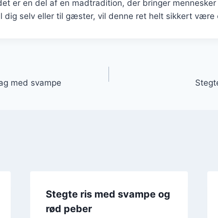
 det er en del af en madtradition, der bringer mennesk
l dig selv eller til gæster, vil denne ret helt sikkert være 
gation
iddag med svampe
Stegte
Stegte ris med svampe og
rød peber