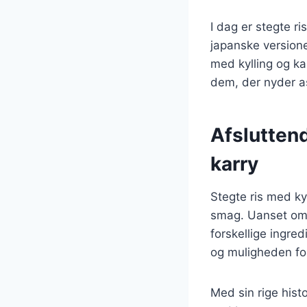
I dag er stegte ri
japanske versioner
med kylling og ka
dem, der nyder a
Afsluttend
karry
Stegte ris med kyl
smag. Uanset om 
forskellige ingred
og muligheden for
Med sin rige histo