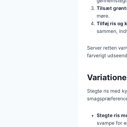
gennemstegt
Tilsæt grøn
møre.
Tilføj ris og
sammen, indti
Server retten var
farverigt udseen
Variatione
Stegte ris med ky
smagspræferencer
Stegte ris m
svampe for e