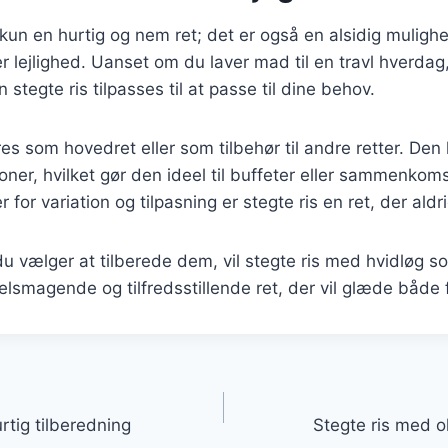
e kun en hurtig og nem ret; det er også en alsidig muligh
ver lejlighed. Uanset om du laver mad til en travl hverda
n stegte ris tilpasses til at passe til dine behov.
es som hovedret eller som tilbehør til andre retter. De
tioner, hvilket gør den ideel til buffeter eller sammenkom
for variation og tilpasning er stegte ris en ret, der aldr
 vælger at tilberede dem, vil stegte ris med hvidløg so
elsmagende og tilfredsstillende ret, der vil glæde både 
gation
urtig tilberedning
Stegte ris med o