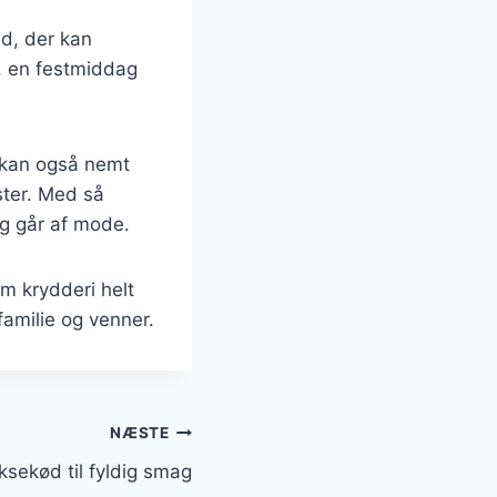
ed, der kan
g, en festmiddag
n kan også nemt
ster. Med så
ig går af mode.
m krydderi helt
familie og venner.
NÆSTE
ksekød til fyldig smag