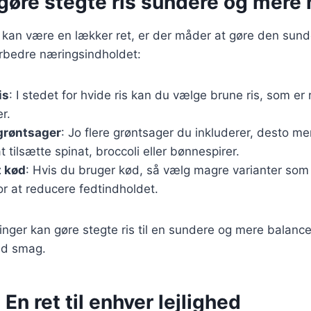
t gøre stegte ris sundere og mer
 kan være en lækker ret, er der måder at gøre den sund
forbedre næringsindholdet:
is
: I stedet for hvide ris kan du vælge brune ris, som er 
r.
 grøntsager
: Jo flere grøntsager du inkluderer, desto m
t tilsætte spinat, broccoli eller bønnespirer.
 kød
: Hvis du bruger kød, så vælg magre varianter som 
for at reducere fedtindholdet.
nger kan gøre stegte ris til en sundere og mere balance
ed smag.
 En ret til enhver lejlighed