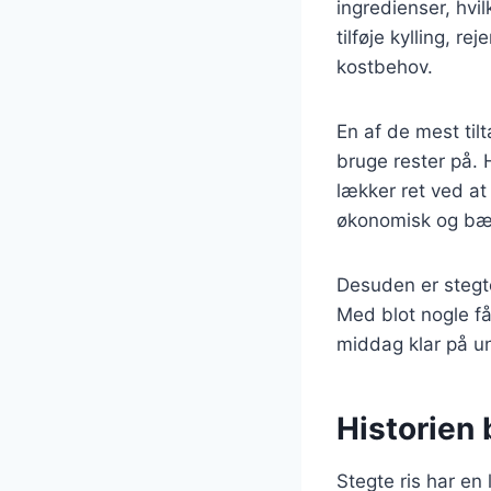
ingredienser, hvi
tilføje kylling, re
kostbehov.
En af de mest til
bruge rester på. 
lækker ret ved at 
økonomisk og bæ
Desuden er stegte 
Med blot nogle f
middag klar på u
Historien 
Stegte ris har en 