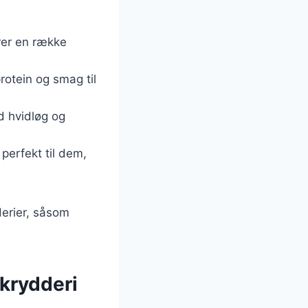
erer en række
protein og smag til
d hvidløg og
 perfekt til dem,
derier, såsom
 krydderi