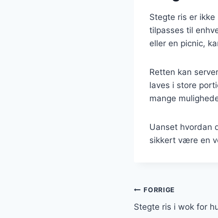
Stegte ris er ikk
tilpasses til enh
eller en picnic, ka
Retten kan server
laves i store por
mange muligheder 
Uanset hvordan du
sikkert være en v
Indlægsnavi
FORRIGE
Stegte ris i wok for h