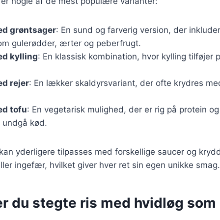
 er nogle af de mest populære varianter:
ed grøntsager
: En sund og farverig version, der inklud
om gulerødder, ærter og peberfrugt.
ed kylling
: En klassisk kombination, hvor kylling tilføjer 
ed rejer
: En lækker skaldyrsvariant, der ofte krydres me
ed tofu
: En vegetarisk mulighed, der er rig på protein og
t undgå kød.
 kan yderligere tilpasses med forskellige saucer og kryd
ller ingefær, hvilket giver hver ret sin egen unikke smag.
r du stegte ris med hvidløg som