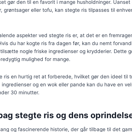
lket gør den til en favorit i mange husholdninger. Uanse
jer, grøntsager eller tofu, kan stegte ris tilpasses til enh
talende aspekter ved stegte ris er, at det er en fremra
Hvis du har kogte ris fra dagen før, kan du nemt forvand
tilsætte nogle friske ingredienser og krydderier. Dette gør
redygtig mulighed for mange.
ris en hurtig ret at forberede, hvilket gør den ideel til 
å ingredienser og en wok eller pande kan du have en v
nder 30 minutter.
bag stegte ris og dens oprindels
lang og fascinerende historie, der går tilbage til det ga