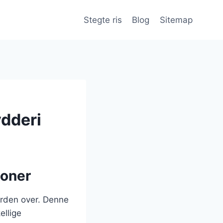
Stegte ris
Blog
Sitemap
ydderi
ioner
verden over. Denne
ellige