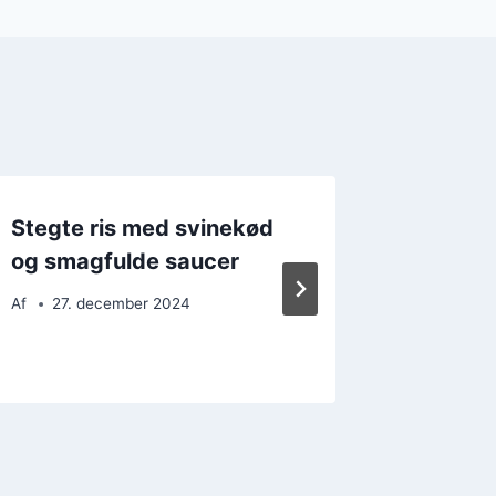
Stegte ris med svinekød
Stegte 
og smagfulde saucer
soja: E
ret
Af
27. december 2024
Af
6. d