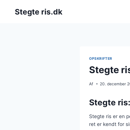
Fortsæt
Stegte ris.dk
til
indhold
OPSKRIFTER
Stegte r
Af
20. december 
Stegte ris
Stegte ris er en 
ret er kendt for 