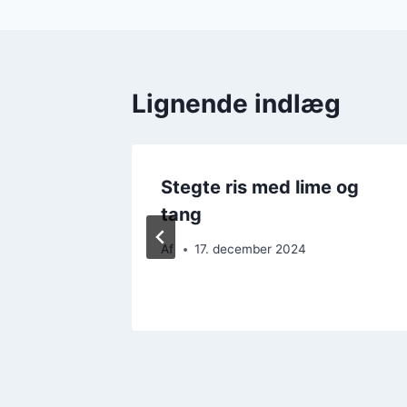
Lignende indlæg
t med
Stegte ris med lime og
tang
Af
17. december 2024