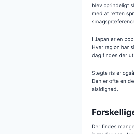
blev oprindeligt 
med at retten spre
smagspræferencer
I Japan er en pop
Hver region har sin
dag findes der uta
Stegte ris er ogs
Den er ofte en de
alsidighed.
Forskellig
Der findes mange 