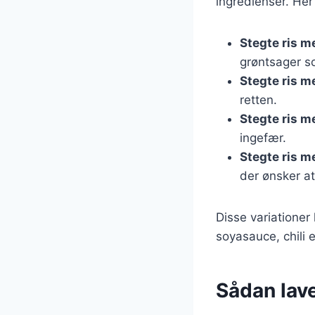
ingredienser. Her
Stegte ris m
grøntsager s
Stegte ris m
retten.
Stegte ris m
ingefær.
Stegte ris m
der ønsker a
Disse variationer
soyasauce, chili e
Sådan lave