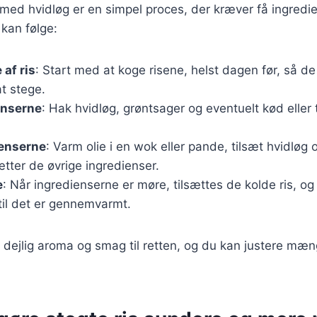
s med hvidløg er en simpel proces, der kræver få ingredi
 kan følge:
 af ris
: Start med at koge risene, helst dagen før, så de
at stege.
enserne
: Hak hvidløg, grøntsager og eventuelt kød eller t
ienserne
: Varm olie i en wok eller pande, tilsæt hvidløg o
ætter de øvrige ingredienser.
e
: Når ingredienserne er møre, tilsættes de kolde ris, og
il det er gennemvarmt.
en dejlig aroma og smag til retten, og du kan justere mæn