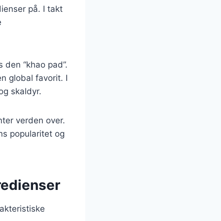
enser på. I takt
e
s den “khao pad”.
n global favorit. I
 og skaldyr.
nter verden over.
ns popularitet og
gredienser
akteristiske