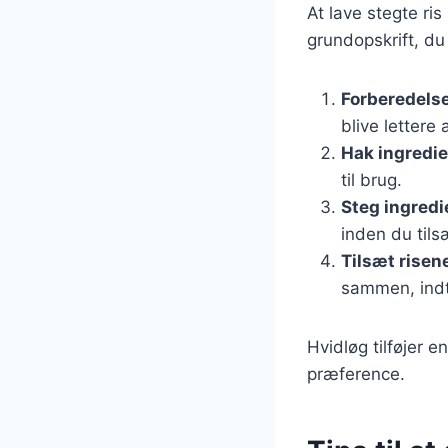
At lave stegte ri
grundopskrift, du
Forberedelse
blive lettere 
Hak ingredi
til brug.
Steg ingred
inden du tils
Tilsæt risen
sammen, indt
Hvidløg tilføjer 
præference.