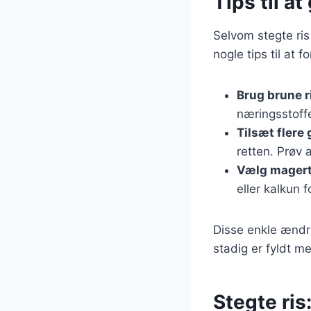
Tips til a
Selvom stegte ris
nogle tips til at 
Brug brune r
næringsstoffe
Tilsæt flere
retten. Prøv a
Vælg magert
eller kalkun 
Disse enkle ændri
stadig er fyldt m
Stegte ris: