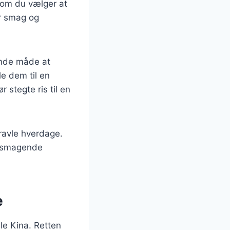
t om du vælger at
ver smag og
gende måde at
le dem til en
 stegte ris til en
travle hverdage.
elsmagende
e
mle Kina. Retten