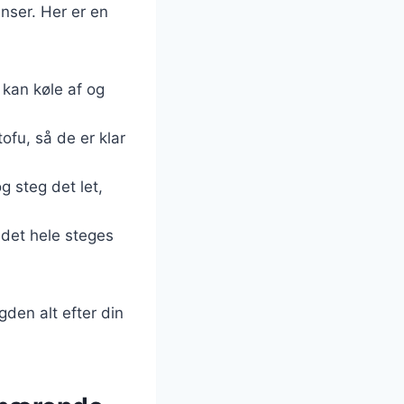
enser. Her er en
 kan køle af og
ofu, så de er klar
g steg det let,
 det hele steges
gden alt efter din