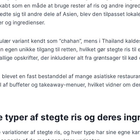
skabt som en måde at bruge rester af ris og andre ingredi
dte sig til andre dele af Asien, blev den tilpasset lokal
 og ingredienser.
ulær variant kendt som “chahan”, mens i Thailand kalde
 egen unikke tilgang til retten, hvilket gør stegte ris til e
llige opskrifter, der inkluderer alt fra grøntsager til kød
å blevet en fast bestanddel af mange asiatiske restaura
l af buffeter og takeaway-menuer, hvilket vidner om de
e typer af stegte ris og deres in
variationer af stegte ris, og hver type har sine egne kar