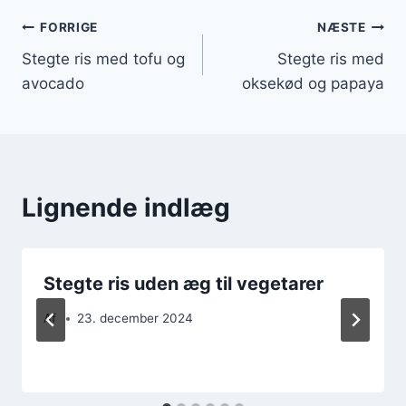
Indlægsnavigation
FORRIGE
NÆSTE
Stegte ris med tofu og
Stegte ris med
avocado
oksekød og papaya
Lignende indlæg
Stegte ris uden æg til vegetarer
Af
23. december 2024