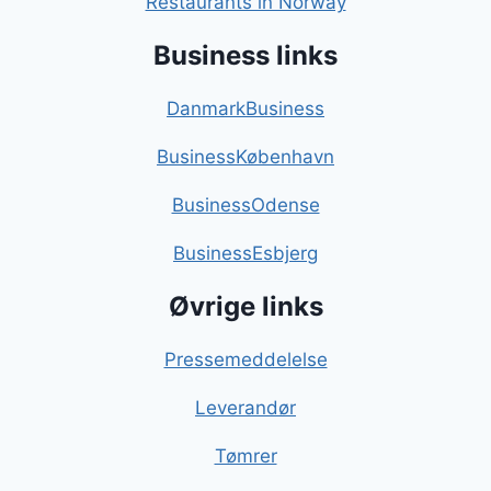
Restaurants in Norway
Business links
DanmarkBusiness
BusinessKøbenhavn
BusinessOdense
BusinessEsbjerg
Øvrige links
Pressemeddelelse
Leverandør
Tømrer