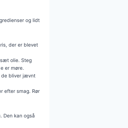
gredienser og lidt
ris, der er blevet
lsæt olie. Steg
de er møre.
å de bliver jævnt
er efter smag. Rør
u. Den kan også