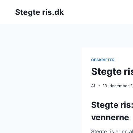
Fortsæt
Stegte ris.dk
til
indhold
OPSKRIFTER
Stegte ri
Af
23. december 
Stegte ris
vennerne
Stegte ris er en a