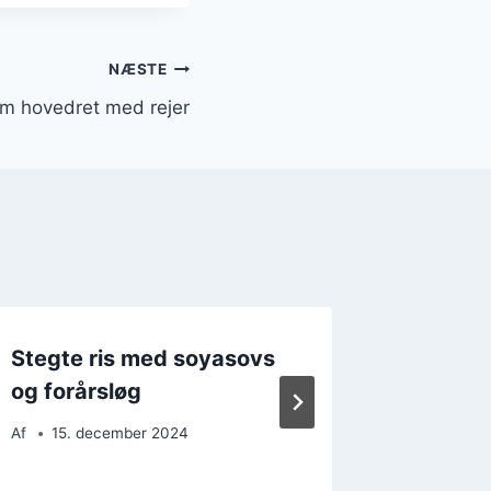
NÆSTE
om hovedret med rejer
Stegte ris med soyasovs
Stegte 
og forårsløg
Hurtig 
Af
15. december 2024
Af
25. 