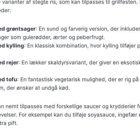
arianter af stegte ris, som kan tilpasses til grillfesten.
der:
ed grøntsager
: En sund og farverig version, der inklude
ager som gulerødder, ærter og peberfrugt.
ed kylling
: En klassisk kombination, hvor kylling tilføjer 
ed rejer
: En lækker skaldyrsvariant, der giver en eksotis
ed tofu
: En fantastisk vegetarisk mulighed, der er rig på
em, der ønsker at undgå kød.
an nemt tilpasses med forskellige saucer og krydderier f
elser. For eksempel kan du tilføje soyasauce, ingefær el
ra pift.