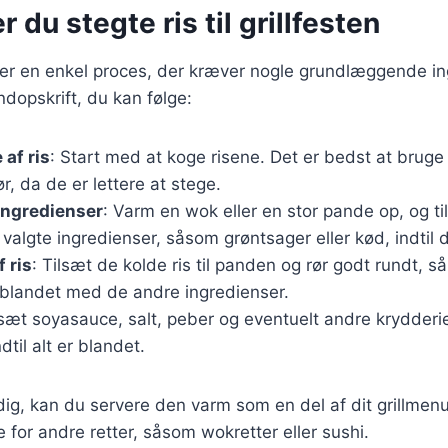
 du stegte ris til grillfesten
s er en enkel proces, der kræver nogle grundlæggende in
ndopskrift, du kan følge:
 af ris
: Start med at koge risene. Det er bedst at bruge 
r, da de er lettere at stege.
ingredienser
: Varm en wok eller en stor pande op, og ti
 valgte ingredienser, såsom grøntsager eller kød, indtil 
 ris
: Tilsæt de kolde ris til panden og rør godt rundt, s
blandet med de andre ingredienser.
lsæt soyasauce, salt, peber og eventuelt andre krydderi
dtil alt er blandet.
dig, kan du servere den varm som en del af dit grillmen
for andre retter, såsom wokretter eller sushi.