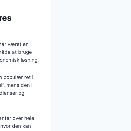
res
 har været en
 måde at bruge
økonomisk løsning.
en populær ret i
i”, mens den i
edienser og
ranter over hele
, hvor den kan