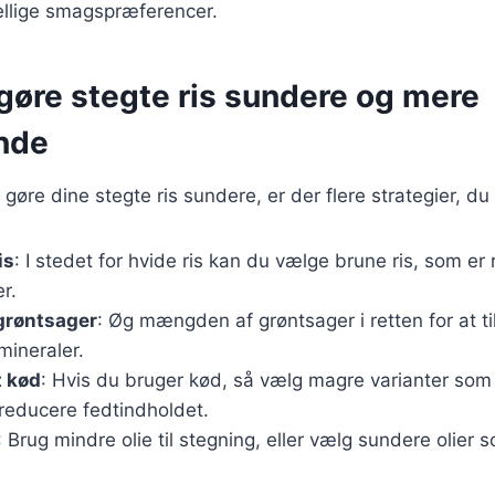
skellige smagspræferencer.
t gøre stegte ris sundere og mere
nde
gøre dine stegte ris sundere, er der flere strategier, du
is
: I stedet for hvide ris kan du vælge brune ris, som er 
r.
 grøntsager
: Øg mængden af grøntsager i retten for at til
mineraler.
 kød
: Hvis du bruger kød, så vælg magre varianter som k
 reducere fedtindholdet.
: Brug mindre olie til stegning, eller vælg sundere olier s