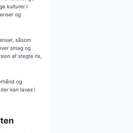
e kulturer i
ienser og
dienser, såsom
enhver smag og
ion af stegte ris,
forhånd og
der kan laves i
sten