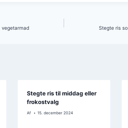
gation
il vegetarmad
Stegte ris s
Stegte ris til middag eller
frokostvalg
Af
15. december 2024