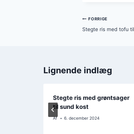
Indlægsnavi
FORRIGE
Stegte ris med tofu t
Lignende indlæg
sekød
Stegte ris med grøntsager
til sund kost
Af
6. december 2024