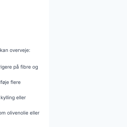
 kan overveje:
rigere på fibre og
føje flere
ylling eller
om olivenolie eller