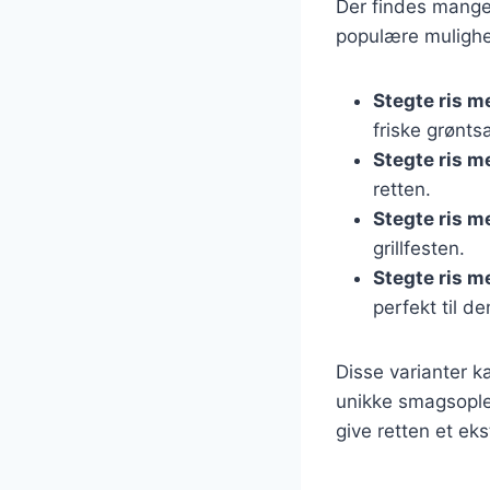
Der findes mange v
populære mulighe
Stegte ris m
friske grønts
Stegte ris m
retten.
Stegte ris m
grillfesten.
Stegte ris m
perfekt til d
Disse varianter k
unikke smagsoplev
give retten et ekst