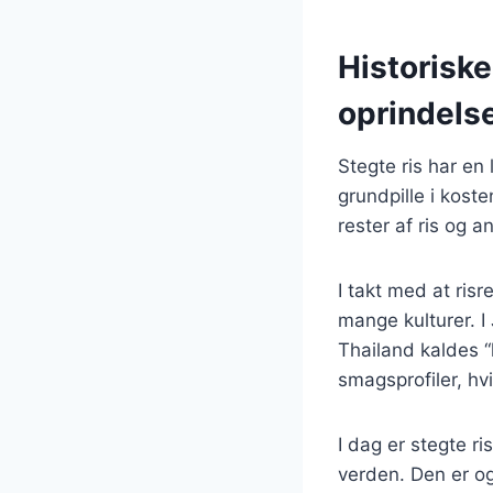
Historiske
oprindels
Stegte ris har en 
grundpille i kost
rester af ris og a
I takt med at risr
mange kulturer. I
Thailand kaldes “
smagsprofiler, hvi
I dag er stegte ri
verden. Den er og