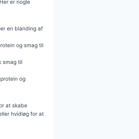
 Her er nogle
rer en blanding af
protein og smag til
k smag til
 protein og
or at skabe
ler hvidløg for at