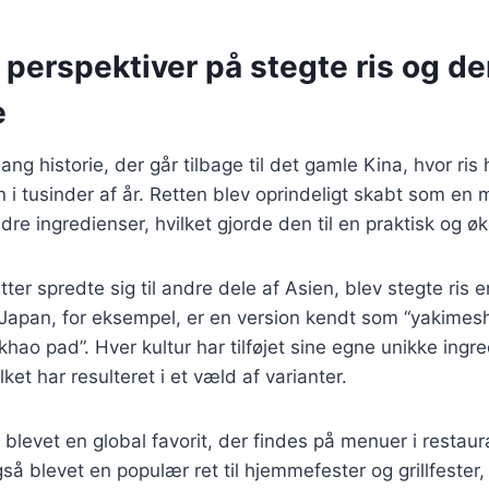
 perspektiver på stegte ris og de
e
lang historie, der går tilbage til det gamle Kina, hvor ris
en i tusinder af år. Retten blev oprindeligt skabt som en
ndre ingredienser, hvilket gjorde den til en praktisk og 
etter spredte sig til andre dele af Asien, blev stegte ris 
 Japan, for eksempel, er en version kendt som “yakimesh
khao pad”. Hver kultur har tilføjet sine egne unikke ingr
lket har resulteret i et væld af varianter.
s blevet en global favorit, der findes på menuer i restau
så blevet en populær ret til hjemmefester og grillfester