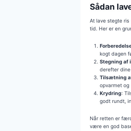
Sådan laver
At lave stegte ri
tid. Her er en gru
Forberedelse
kogt dagen fø
Stegning af 
derefter dine
Tilsætning af
opvarmet og 
Krydring
: Ti
godt rundt, in
Når retten er fær
være en god base 