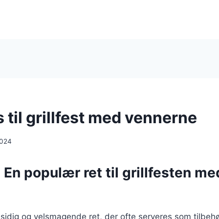
s til grillfest med vennerne
2024
: En populær ret til grillfesten me
lsidig og velsmagende ret, der ofte serveres som tilbehør 