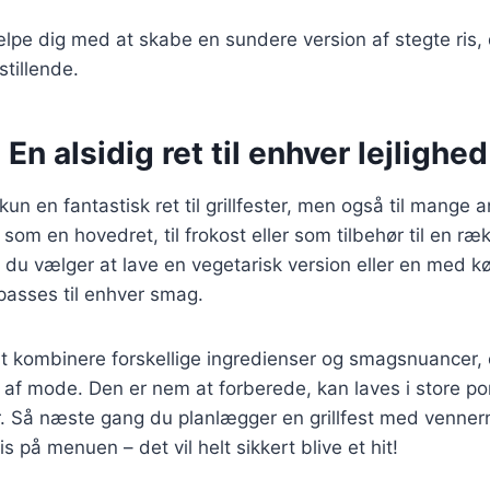
ælpe dig med at skabe en sundere version af stegte ris, 
stillende.
 En alsidig ret til enhver lejlighed
 kun en fantastisk ret til grillfester, men også til mange a
om en hovedret, til frokost eller som tilbehør til en ræk
 du vælger at lave en vegetarisk version eller en med kød
lpasses til enhver smag.
at kombinere forskellige ingredienser og smagsnuancer, e
r af mode. Den er nem at forberede, kan laves i store por
. Så næste gang du planlægger en grillfest med vennern
is på menuen – det vil helt sikkert blive et hit!