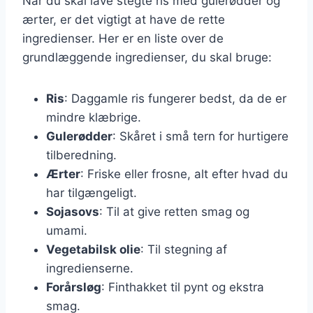
Når du skal lave stegte ris med gulerødder og
ærter, er det vigtigt at have de rette
ingredienser. Her er en liste over de
grundlæggende ingredienser, du skal bruge:
Ris
: Daggamle ris fungerer bedst, da de er
mindre klæbrige.
Gulerødder
: Skåret i små tern for hurtigere
tilberedning.
Ærter
: Friske eller frosne, alt efter hvad du
har tilgængeligt.
Sojasovs
: Til at give retten smag og
umami.
Vegetabilsk olie
: Til stegning af
ingredienserne.
Forårsløg
: Finthakket til pynt og ekstra
smag.