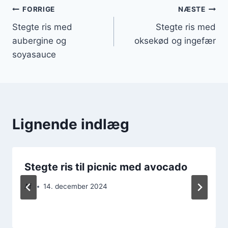
Indlægsnavigation
FORRIGE
NÆSTE
Stegte ris med
Stegte ris med
aubergine og
oksekød og ingefær
soyasauce
Lignende indlæg
Stegte ris til picnic med avocado
Af
14. december 2024