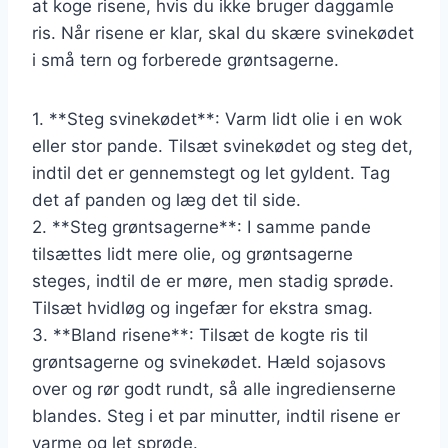
at koge risene, hvis du ikke bruger daggamle
ris. Når risene er klar, skal du skære svinekødet
i små tern og forberede grøntsagerne.
1. **Steg svinekødet**: Varm lidt olie i en wok
eller stor pande. Tilsæt svinekødet og steg det,
indtil det er gennemstegt og let gyldent. Tag
det af panden og læg det til side.
2. **Steg grøntsagerne**: I samme pande
tilsættes lidt mere olie, og grøntsagerne
steges, indtil de er møre, men stadig sprøde.
Tilsæt hvidløg og ingefær for ekstra smag.
3. **Bland risene**: Tilsæt de kogte ris til
grøntsagerne og svinekødet. Hæld sojasovs
over og rør godt rundt, så alle ingredienserne
blandes. Steg i et par minutter, indtil risene er
varme og let sprøde.