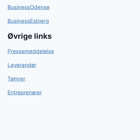
BusinessOdense
BusinessEsbjerg
Øvrige links
Pressemeddelelse
Leverandør
Tømrer
Entreprenører
Stegte ris
Blog
Sitemap