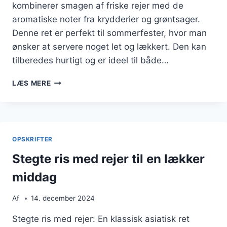
kombinerer smagen af friske rejer med de
aromatiske noter fra krydderier og grøntsager.
Denne ret er perfekt til sommerfester, hvor man
ønsker at servere noget let og lækkert. Den kan
tilberedes hurtigt og er ideel til både…
STEGTE
LÆS MERE
RIS
MED
REJER
OG
LIME
OPSKRIFTER
TIL
SOMMERFEST
Stegte ris med rejer til en lækker
middag
Af
14. december 2024
Stegte ris med rejer: En klassisk asiatisk ret