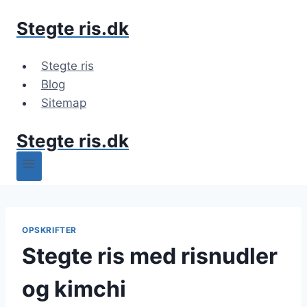
Fortsæt
Stegte ris.dk
til
indhold
Stegte ris
Blog
Sitemap
Stegte ris.dk
OPSKRIFTER
Stegte ris med risnudler
og kimchi