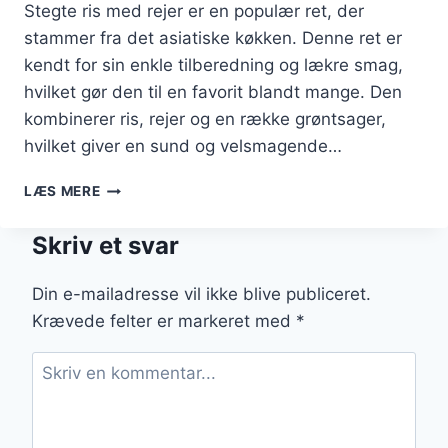
Stegte ris med rejer er en populær ret, der
stammer fra det asiatiske køkken. Denne ret er
kendt for sin enkle tilberedning og lækre smag,
hvilket gør den til en favorit blandt mange. Den
kombinerer ris, rejer og en række grøntsager,
hvilket giver en sund og velsmagende…
STEGTE
LÆS MERE
RIS
MED
Skriv et svar
REJER
TIL
EN
Din e-mailadresse vil ikke blive publiceret.
LÆKKER
Krævede felter er markeret med
*
MIDDAG