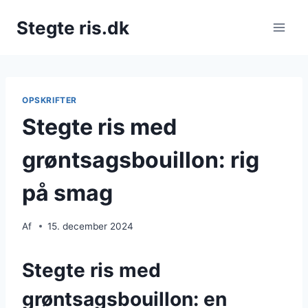
Fortsæt
Stegte ris.dk
til
indhold
OPSKRIFTER
Stegte ris med
grøntsagsbouillon: rig
på smag
Af
15. december 2024
Stegte ris med
grøntsagsbouillon: en