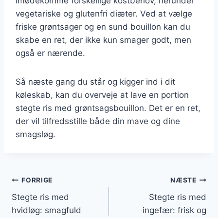
imødekomme forskellige kostbehov, herunder
vegetariske og glutenfri diæter. Ved at vælge
friske grøntsager og en sund bouillon kan du
skabe en ret, der ikke kun smager godt, men
også er nærende.
Så næste gang du står og kigger ind i dit
køleskab, kan du overveje at lave en portion
stegte ris med grøntsagsbouillon. Det er en ret,
der vil tilfredsstille både din mave og dine
smagsløg.
Indlægsnavigation
FORRIGE
NÆSTE
Stegte ris med
Stegte ris med
hvidløg: smagfuld
ingefær: frisk og