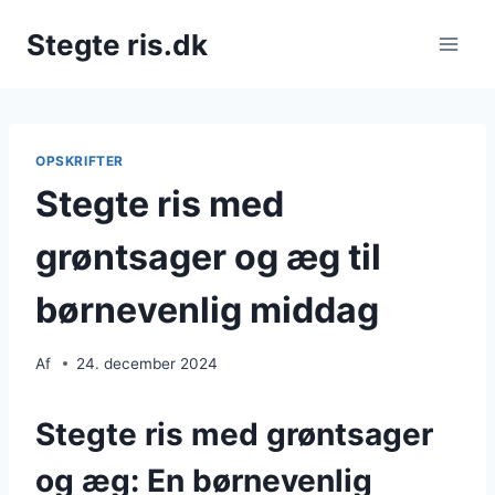
Fortsæt
Stegte ris.dk
til
indhold
OPSKRIFTER
Stegte ris med
grøntsager og æg til
børnevenlig middag
Af
24. december 2024
Stegte ris med grøntsager
og æg: En børnevenlig