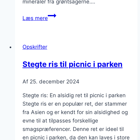
mineraler fra grøntsagerne….
Vegansk
Læs mere
stegte
ris
med
Opskrifter
tofu
Stegte ris til picnic i parken
Af
25. december 2024
Stegte ris: En alsidig ret til picnic i parken
Stegte ris er en populær ret, der stammer
fra Asien og er kendt for sin alsidighed og
evne til at tilpasses forskellige
smagspræferencer. Denne ret er ideel til
en picnic i parken, da den kan laves i store