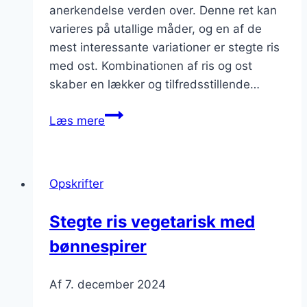
anerkendelse verden over. Denne ret kan
varieres på utallige måder, og en af de
mest interessante variationer er stegte ris
med ost. Kombinationen af ris og ost
skaber en lækker og tilfredsstillende…
Stegte
Læs mere
ris
som
hovedret
Opskrifter
med
ost
Stegte ris vegetarisk med
bønnespirer
Af
7. december 2024