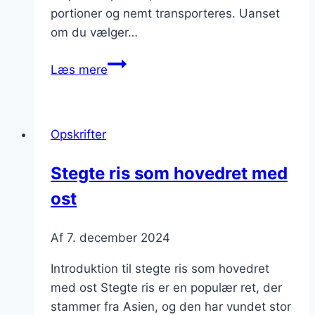
portioner og nemt transporteres. Uanset
om du vælger…
Stegte
Læs mere
ris
til
picnic
Opskrifter
i
parken
Stegte ris som hovedret med
ost
Af
7. december 2024
Introduktion til stegte ris som hovedret
med ost Stegte ris er en populær ret, der
stammer fra Asien, og den har vundet stor