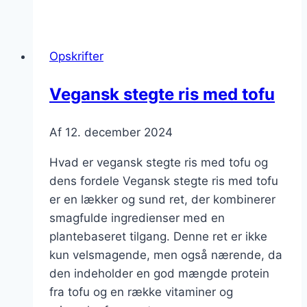
ris
med
oksekød
Opskrifter
til
hurtig
Vegansk stegte ris med tofu
aftensmad
Af
12. december 2024
Hvad er vegansk stegte ris med tofu og
dens fordele Vegansk stegte ris med tofu
er en lækker og sund ret, der kombinerer
smagfulde ingredienser med en
plantebaseret tilgang. Denne ret er ikke
kun velsmagende, men også nærende, da
den indeholder en god mængde protein
fra tofu og en række vitaminer og