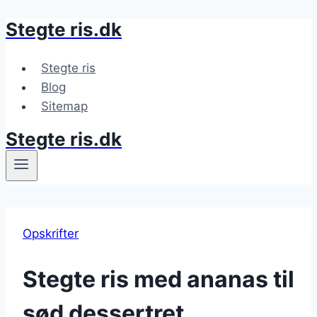
Stegte ris.dk
Fortsæt
til
indhold
Stegte ris
Blog
Sitemap
Stegte ris.dk
Opskrifter
Stegte ris med ananas til
sød dessertret