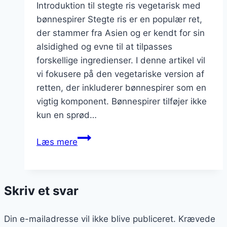
Introduktion til stegte ris vegetarisk med
bønnespirer Stegte ris er en populær ret,
der stammer fra Asien og er kendt for sin
alsidighed og evne til at tilpasses
forskellige ingredienser. I denne artikel vil
vi fokusere på den vegetariske version af
retten, der inkluderer bønnespirer som en
vigtig komponent. Bønnespirer tilføjer ikke
kun en sprød…
Stegte
Læs mere
ris
vegetarisk
med
Skriv et svar
bønnespirer
Din e-mailadresse vil ikke blive publiceret.
Krævede