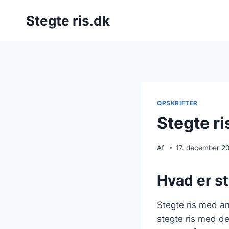
Fortsæt
Stegte ris.dk
til
indhold
OPSKRIFTER
Stegte ri
Af
17. december 2
Hvad er s
Stegte ris med an
stegte ris med d