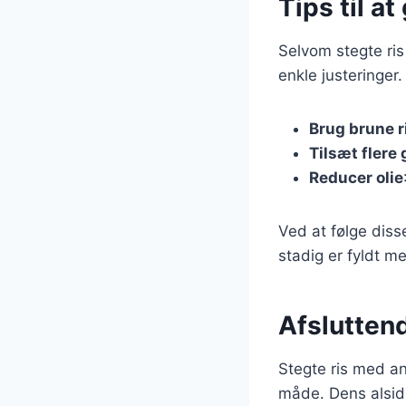
Tips til a
Selvom stegte ri
enkle justeringer.
Brug brune r
Tilsæt flere
Reducer olie
Ved at følge diss
stadig er fyldt me
Afslutten
Stegte ris med an
måde. Dens alsidi