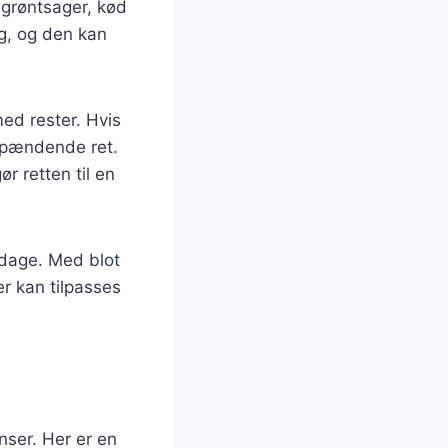
 grøntsager, kød
ag, og den kan
ed rester. Hvis
 spændende ret.
r retten til en
erdage. Med blot
er kan tilpasses
nser. Her er en