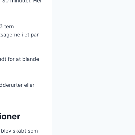
 30 minutter. Her
å tern.
tsagerne i et par
dt for at blande
dderurter eller
tioner
et blev skabt som