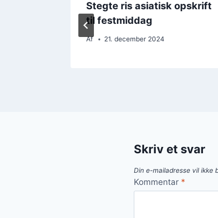
g og
Stegte ris asiatisk opskrift
til festmiddag
Af
21. december 2024
Skriv et svar
Din e-mailadresse vil ikke b
Kommentar
*