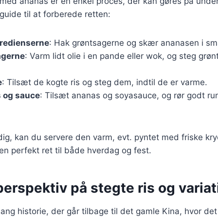
s med ananas er en enkel proces, der kan gøres på under
 guide til at forberede retten:
gredienserne
: Hak grøntsagerne og skær ananasen i sm
agerne
: Varm lidt olie i en pande eller wok, og steg grøn
e
: Tilsæt de kogte ris og steg dem, indtil de er varme.
s og sauce
: Tilsæt ananas og soyasauce, og rør godt run
dig, kan du servere den varm, evt. pyntet med friske kry
en perfekt ret til både hverdag og fest.
perspektiv på stegte ris og varia
lang historie, der går tilbage til det gamle Kina, hvor d