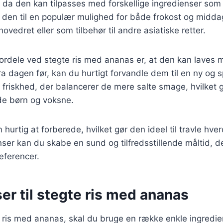
 da den kan tilpasses med forskellige ingredienser som
ør den til en populær mulighed for både frokost og midd
vedret eller som tilbehør til andre asiatiske retter.
fordele ved stegte ris med ananas er, at den kan laves m
fra dagen før, kan du hurtigt forvandle dem til en ny og
 friskhed, der balancerer de mere salte smage, hvilket gø
de børn og voksne.
 hurtig at forberede, hvilket gør den ideel til travle hv
nser kan du skabe en sund og tilfredsstillende måltid, d
æferencer.
er til stegte ris med ananas
e ris med ananas, skal du bruge en række enkle ingredie