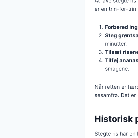
At lave stegte ri
er en trin-for-trin
Forbered in
Steg grønts
minutter.
Tilsæt risen
Tilføj anana
smagene.
Når retten er fær
sesamfrø. Det er 
Historisk 
Stegte ris har en 