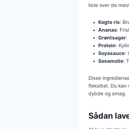
liste over de mes
Kogte ris
: B
Ananas
: Fri
Grøntsager
:
Protein
: Kyll
Soyasauce
:
Sesamolie
: 
Disse ingrediense
fleksibel. Du kan
dybde og smag.
Sådan lav