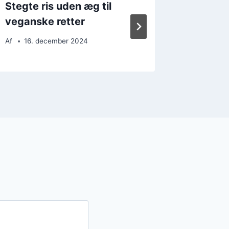
Stegte ris uden æg til
Stegte 
veganske retter
hvidløg
Af
16. december 2024
Af
26. 