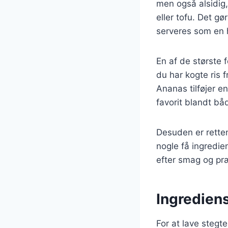
men også alsidig,
eller tofu. Det g
serveres som en ho
En af de største 
du har kogte ris 
Ananas tilføjer en
favorit blandt bå
Desuden er retten
nogle få ingredie
efter smag og pr
Ingrediens
For at lave stegt