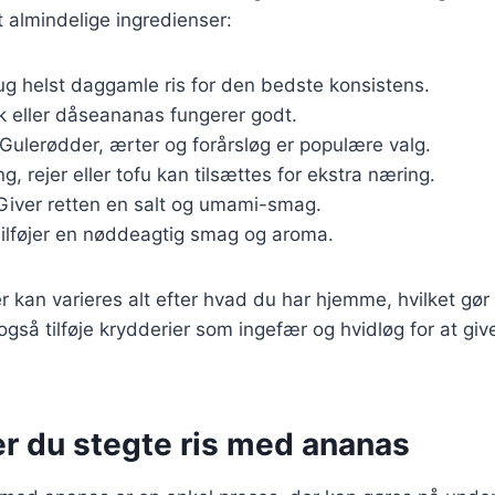
t almindelige ingredienser:
rug helst daggamle ris for den bedste konsistens.
sk eller dåseananas fungerer godt.
 Gulerødder, ærter og forårsløg er populære valg.
ing, rejer eller tofu kan tilsættes for ekstra næring.
 Giver retten en salt og umami-smag.
Tilføjer en nøddeagtig smag og aroma.
r kan varieres alt efter hvad du har hjemme, hvilket gør
 også tilføje krydderier som ingefær og hvidløg for at gi
er du stegte ris med ananas