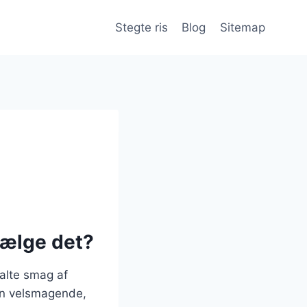
Stegte ris
Blog
Sitemap
vælge det?
salte smag af
un velsmagende,