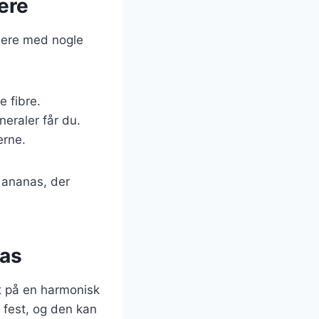
ere
dere med nogle
e fibre.
neraler får du.
erne.
 ananas, der
nas
t på en harmonisk
 fest, og den kan