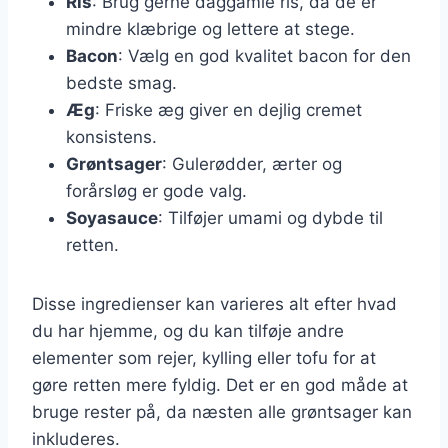
Ris
: Brug gerne daggamle ris, da de er
mindre klæbrige og lettere at stege.
Bacon
: Vælg en god kvalitet bacon for den
bedste smag.
Æg
: Friske æg giver en dejlig cremet
konsistens.
Grøntsager
: Gulerødder, ærter og
forårsløg er gode valg.
Soyasauce
: Tilføjer umami og dybde til
retten.
Disse ingredienser kan varieres alt efter hvad
du har hjemme, og du kan tilføje andre
elementer som rejer, kylling eller tofu for at
gøre retten mere fyldig. Det er en god måde at
bruge rester på, da næsten alle grøntsager kan
inkluderes.