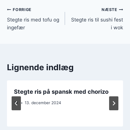
Indlægsnavigation
FORRIGE
NÆSTE
Stegte ris med tofu og
Stegte ris til sushi fest
ingefær
i wok
Lignende indlæg
Stegte ris på spansk med chorizo
Af
13. december 2024