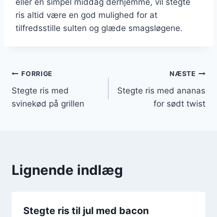
eller en simpel middag derhjemme, vil stegte
ris altid være en god mulighed for at
tilfredsstille sulten og glæde smagsløgene.
Indlægsnavigation
FORRIGE
NÆSTE
Stegte ris med
Stegte ris med ananas
svinekød på grillen
for sødt twist
Lignende indlæg
Stegte ris til jul med bacon