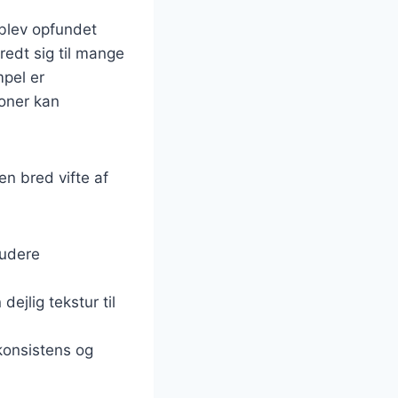
e blev opfundet
redt sig til mange
mpel er
ioner kan
en bred vifte af
ludere
dejlig tekstur til
 konsistens og