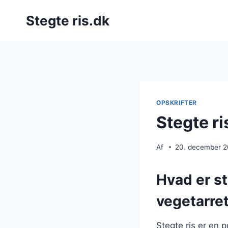
Fortsæt
Stegte ris.dk
til
indhold
OPSKRIFTER
Stegte ri
Af
20. december 
Hvad er s
vegetarre
Stegte ris er en 