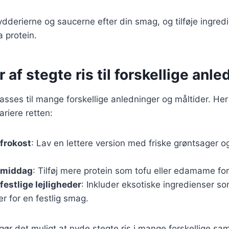
ydderierne og saucerne efter din smag, og tilføje ingred
a protein.
r af stegte ris til forskellige anl
passes til mange forskellige anledninger og måltider. Her 
riere retten:
 frokost
: Lav en lettere version med friske grøntsager og
l middag
: Tilføj mere protein som tofu eller edamame for 
 festlige lejligheder
: Inkluder eksotiske ingredienser s
 for en festlig smag.
 gør det muligt at nyde stegte ris i mange forskellige 