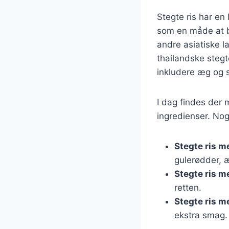
Stegte ris har en 
som en måde at br
andre asiatiske l
thailandske stegt
inkludere æg og s
I dag findes der m
ingredienser. Nog
Stegte ris m
gulerødder, æ
Stegte ris m
retten.
Stegte ris 
ekstra smag.