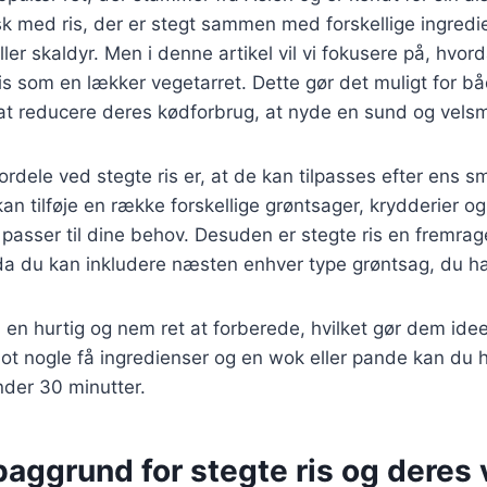
sk med ris, der er stegt sammen med forskellige ingred
ller skaldyr. Men i denne artikel vil vi fokusere på, hvo
ris som en lækker vegetarret. Dette gør det muligt for b
at reducere deres kødforbrug, at nyde en sund og vel
fordele ved stegte ris er, at de kan tilpasses efter ens 
an tilføje en række forskellige grøntsager, krydderier og
 passer til dine behov. Desuden er stegte ris en fremr
 da du kan inkludere næsten enhver type grøntsag, du h
 en hurtig og nem ret at forberede, hvilket gør dem ideell
ot nogle få ingredienser og en wok eller pande kan du 
nder 30 minutter.
baggrund for stegte ris og deres 