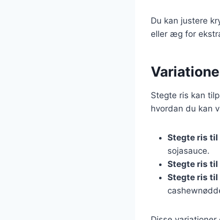
Du kan justere kr
eller æg for ekstr
Variatione
Stegte ris kan til
hvordan du kan va
Stegte ris til
sojasauce.
Stegte ris ti
Stegte ris til
cashewnødder
Disse variationer