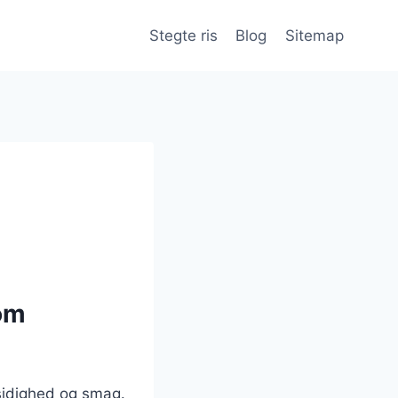
Stegte ris
Blog
Sitemap
som
lsidighed og smag.