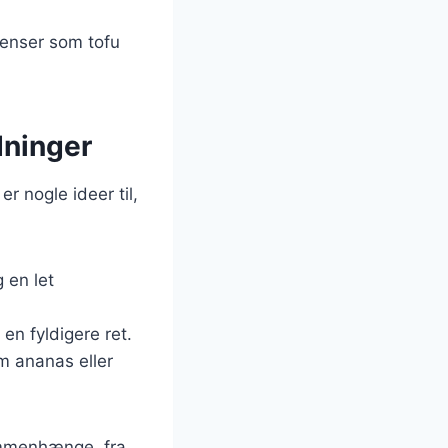
ienser som tofu
edninger
er nogle ideer til,
 en let
en fyldigere ret.
om ananas eller
sammenhænge, fra