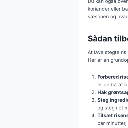
Du kan også overve
koriander eller ba
sæsonen og hvad 
Sådan tilb
At lave stegte ris
Her er en grundop
Forbered ris
er bedst at b
Hak grøntsa
Steg ingred
og steg i et 
Tilsæt risen
par minutter,