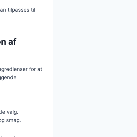
n tilpasses til
on af
ngredienser for at
æggende
de valg.
 og smag.