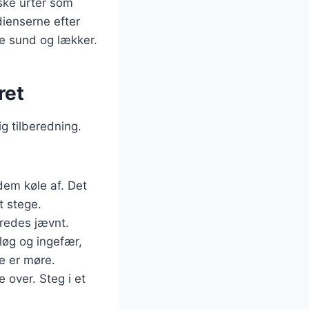
iske urter som
edienserne efter
e sund og lækker.
ret
ig tilberedning.
dem køle af. Det
t stege.
eredes jævnt.
dløg og ingefær,
de er møre.
 over. Steg i et