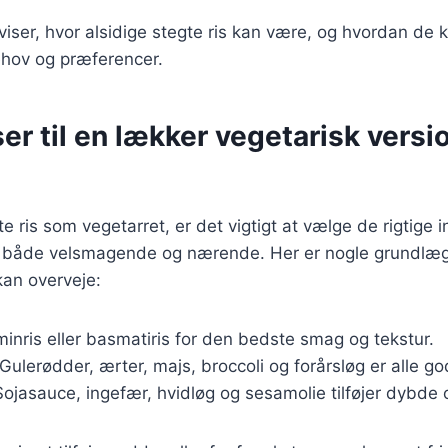
viser, hvor alsidige stegte ris kan være, og hvordan de ka
ehov og præferencer.
er til en lækker vegetarisk versi
e ris som vegetarret, er det vigtigt at vælge de rigtige i
 er både velsmagende og nærende. Her er nogle grundl
kan overveje:
minris eller basmatiris for den bedste smag og tekstur.
 Gulerødder, ærter, majs, broccoli og forårsløg er alle go
Sojasauce, ingefær, hvidløg og sesamolie tilføjer dybde