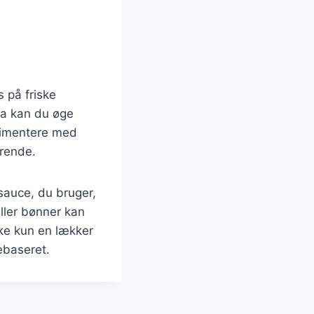
s på friske
oa kan du øge
erimentere med
ærende.
auce, du bruger,
eller bønner kan
kke kun en lækker
ebaseret.