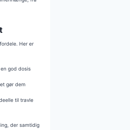
t
ordele. Her er
 en god dosis
lket gør dem
eelle til travle
ning, der samtidig