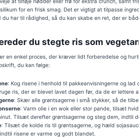
je at tilføje nødder eller frø for ekstra crunch, samt fr
silikum for en frisk smag. Det er vigtigt at tilpasse ingr
du har til rådighed, så du kan skabe en ret, der er båd
ereder du stegte ris som vegetar
 er en enkel proces, der kræver lidt forberedelse og hurt
skrift, du kan følge:
ene
: Kog risene i henhold til pakkeanvisningerne og lad 
ruge ris, der er blevet lavet dagen før, da de er lettere a
gerne
: Skær alle grøntsagerne i små stykker, så de tilb
ienserne
: Varm olie i en wok eller stor pande, tilsæt hvi
minut. Tilsæt derefter grøntsagerne og steg dem, indtil 
e
: Tilsæt de kolde ris til grøntsagerne, og hæld sojasauce
 indtil risene er varme og godt blandet.