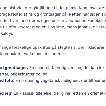
lang historie, der går tilbage til det gamle Kina, hvor d
uge rester af ris og grøntsager på. Retten har siden sp
ande, hver med deres egne unikke variationer. For ekse
e ris ofte krydret med chili og lime, mens japanske vers
kaldyr.
ange forskellige opskrifter på stegte ris, der inkluderer 
le populære variationer inkluderer:
ed grøntsager
: En sund og farverig version, der kan ink
rter, peberfrugter og løg.
ed tofu
: En proteinrig vegetarisk mulighed, der tilføjer en 
med æg
: En klassisk tilføjelse, der giver retten en cremet