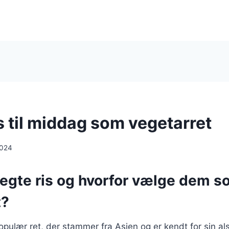
s til middag som vegetarret
2024
tegte ris og hvorfor vælge dem 
t?
populær ret, der stammer fra Asien og er kendt for sin a