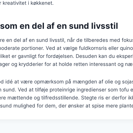
 kreativitet i køkkenet.
 som en del af en sund livsstil
re en del af en sund livsstil, når de tilberedes med foku
oderate portioner. Ved at vælge fuldkornsris eller quin
vilket er gavnligt for fordøjelsen. Desuden kan du eksp
sager og krydderier for at holde retten interessant og n
od idé at være opmærksom på mængden af olie og sojas
n sund. Ved at tilføje proteinrige ingredienser som tofu 
re mættende og tilfredsstillende. Stegte ris er derfor i
 sund mulighed for dem, der ønsker at spise mere plant