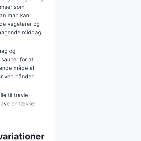
ienser som
rdan man kan
åde vegetarer og
smagende middag.
smag og
 saucer for at
agende måde at
ar ved hånden.
e til travle
have en lækker
variationer