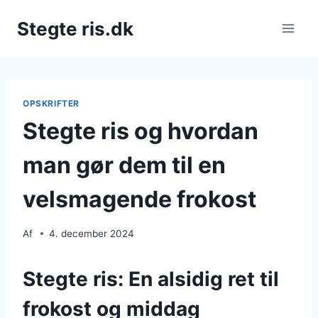
Fortsæt
Stegte ris.dk
til
indhold
OPSKRIFTER
Stegte ris og hvordan
man gør dem til en
velsmagende frokost
Af
4. december 2024
Stegte ris: En alsidig ret til
frokost og middag