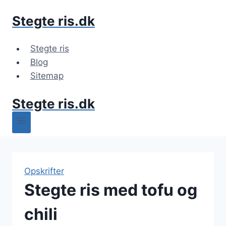
Fortsæt
Stegte ris.dk
til
indhold
Stegte ris
Blog
Sitemap
Stegte ris.dk
Opskrifter
Stegte ris med tofu og
chili