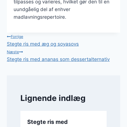
tilpasses og varieres, hvilket gør den til en
uundgåelig del af enhver
madlavningsrepertoire.
Indlægsnavigation
Forrige
Stegte ris med æg og soyasovs
Næste
Stegte ris med ananas som dessertalternativ
Lignende indlæg
Stegte ris med