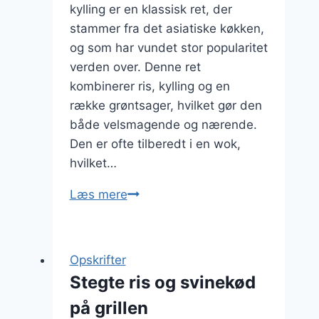
kylling er en klassisk ret, der
stammer fra det asiatiske køkken,
og som har vundet stor popularitet
verden over. Denne ret
kombinerer ris, kylling og en
række grøntsager, hvilket gør den
både velsmagende og nærende.
Den er ofte tilberedt i en wok,
hvilket…
Stegte
Læs mere
ris
med
kylling
Opskrifter
Stegte ris og svinekød
på grillen