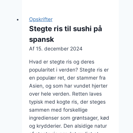
til
gæster
Opskrifter
på
Stegte ris til sushi på
picnic
spansk
Af
15. december 2024
Hvad er stegte ris og deres
popularitet i verden? Stegte ris er
en populær ret, der stammer fra
Asien, og som har vundet hjerter
over hele verden. Retten laves
typisk med kogte ris, der steges
sammen med forskellige
ingredienser som grøntsager, kød
og krydderier. Den alsidige natur