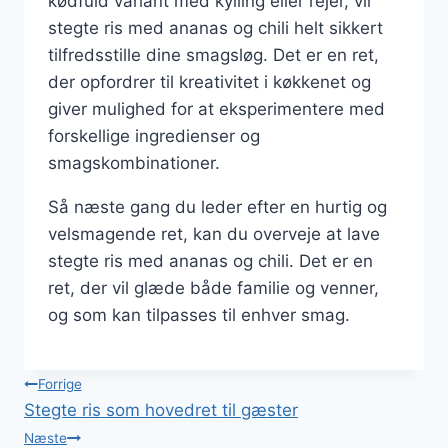
kødfuld variant med kylling eller rejer, vil
stegte ris med ananas og chili helt sikkert
tilfredsstille dine smagsløg. Det er en ret,
der opfordrer til kreativitet i køkkenet og
giver mulighed for at eksperimentere med
forskellige ingredienser og
smagskombinationer.
Så næste gang du leder efter en hurtig og
velsmagende ret, kan du overveje at lave
stegte ris med ananas og chili. Det er en
ret, der vil glæde både familie og venner,
og som kan tilpasses til enhver smag.
Indlægsnavigation
Forrige
Stegte ris som hovedret til gæster
Næste