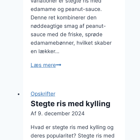
variationer er stegte ris med
edamame og peanut-sauce.
Denne ret kombinerer den
nøddeagtige smag af peanut-
sauce med de friske, sprøde
edamamebønner, hvilket skaber
en lækker…
Stegte
Læs mere
ris
med
edamame
Opskrifter
og
Stegte ris med kylling
peanut-
Af
9. december 2024
sauce
Hvad er stegte ris med kylling og
deres popularitet? Stegte ris med