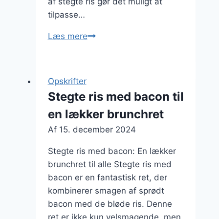
af stegte ris gør det muligt at
tilpasse…
Stegte
Læs mere
ris
til
sushi
Opskrifter
på
Stegte ris med bacon til
spansk
en lækker brunchret
Af
15. december 2024
Stegte ris med bacon: En lækker
brunchret til alle Stegte ris med
bacon er en fantastisk ret, der
kombinerer smagen af sprødt
bacon med de bløde ris. Denne
ret er ikke kun velsmagende, men