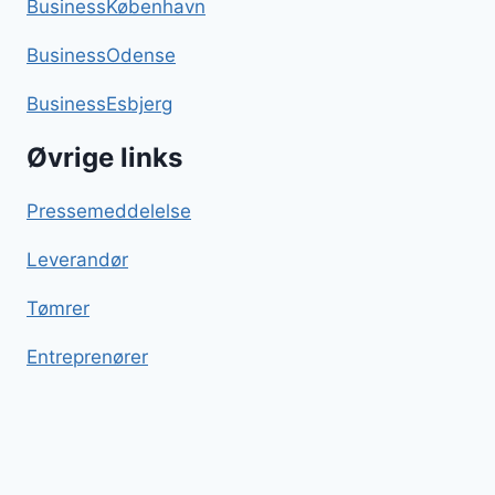
BusinessKøbenhavn
BusinessOdense
BusinessEsbjerg
Øvrige links
Pressemeddelelse
Leverandør
Tømrer
Entreprenører
Stegte ris
Blog