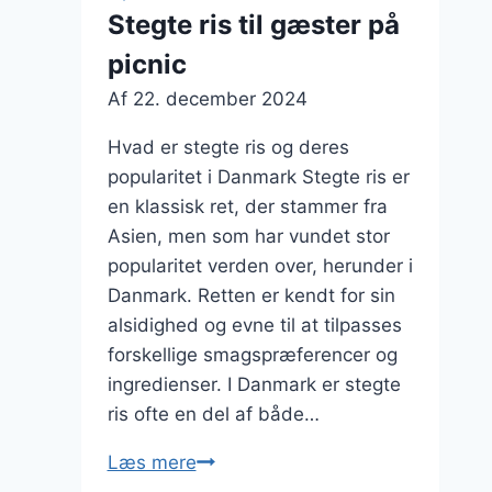
på
Stegte ris til gæster på
grillen
picnic
Af
22. december 2024
Hvad er stegte ris og deres
popularitet i Danmark Stegte ris er
en klassisk ret, der stammer fra
Asien, men som har vundet stor
popularitet verden over, herunder i
Danmark. Retten er kendt for sin
alsidighed og evne til at tilpasses
forskellige smagspræferencer og
ingredienser. I Danmark er stegte
ris ofte en del af både…
Stegte
Læs mere
ris