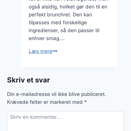
også alsidig, hvilket gør den til en
perfekt brunchret. Den kan
tilpasses med forskellige
ingredienser, så den passer til
enhver smag….
Stegte
Læs mere
ris
med
bacon
Skriv et svar
til
en
Din e-mailadresse vil ikke blive publiceret.
lækker
Krævede felter er markeret med
*
brunchret