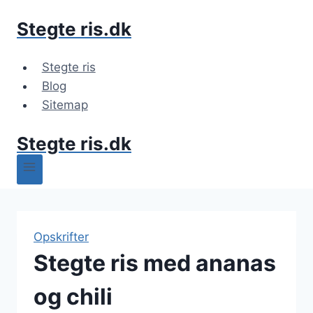
Fortsæt
Stegte ris.dk
til
indhold
Stegte ris
Blog
Sitemap
Stegte ris.dk
Opskrifter
Stegte ris med ananas
og chili